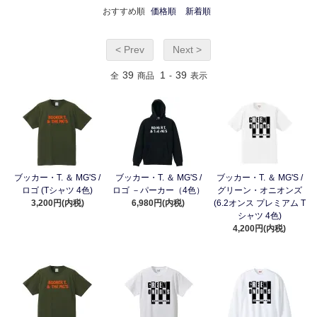
おすすめ順
価格順
新着順
< Prev
Next >
39
1
39
全
商品
-
表示
ブッカー・T. ＆ MG'S /
ブッカー・T. ＆ MG'S /
ブッカー・T. ＆ MG'S /
ロゴ (Tシャツ 4色)
ロゴ －パーカー（4色）
グリーン・オニオンズ
3,200円(内税)
6,980円(内税)
(6.2オンス プレミアム T
シャツ 4色)
4,200円(内税)