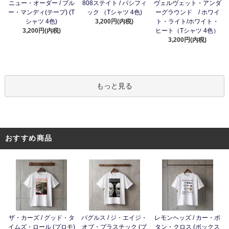
ニュー・オーダー / ブル
808ステイト / パシフィ
ヴェルヴェット・アンダ
ー・マンディ(テープ) (T
ック （Tシャツ 4色)
ーグラウンド / ホワイ
シャツ 4色)
3,200円(内税)
ト・ライト/ホワイト・
3,200円(内税)
ヒート（Tシャツ 4色）
3,200円(内税)
もっと見る
おすすめ商品
ザ・カーズ / グッド・タ
バグルス / ジ・エイジ・
レモンヘッズ / カー・ボ
イムズ・ロール (プロモ)
オブ・プラスチック (プ
タン・クロス (ボックス