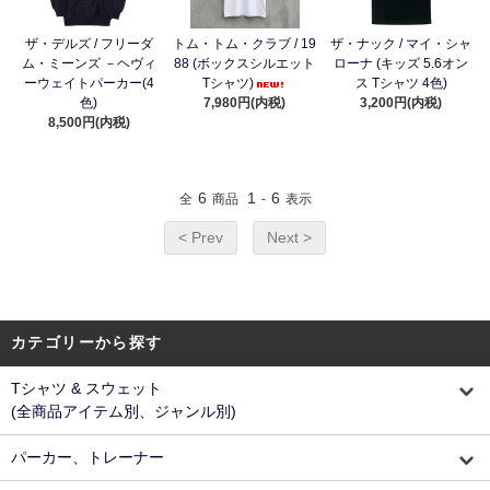
ザ・デルズ / フリーダ
トム・トム・クラブ / 19
ザ・ナック / マイ・シャ
ム・ミーンズ －ヘヴィ
88 (ボックスシルエット
ローナ (キッズ 5.6オン
ーウェイトパーカー(4
Tシャツ)
ス Tシャツ 4色)
色)
7,980円(内税)
3,200円(内税)
8,500円(内税)
6
1
6
全
商品
-
表示
< Prev
Next >
カテゴリーから探す
Tシャツ & スウェット
(全商品アイテム別、ジャンル別)
パーカー、トレーナー