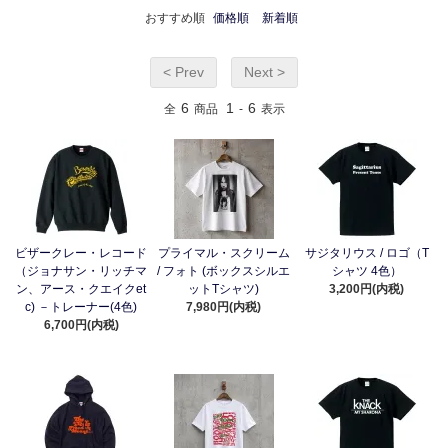
おすすめ順
価格順
新着順
< Prev
Next >
6
1
6
全
商品
-
表示
ビザークレー・レコード
プライマル・スクリーム
サジタリウス / ロゴ（T
（ジョナサン・リッチマ
/ フォト (ボックスシルエ
シャツ 4色）
ン、アース・クエイクet
ットTシャツ)
3,200円(内税)
c) －トレーナー(4色)
7,980円(内税)
6,700円(内税)