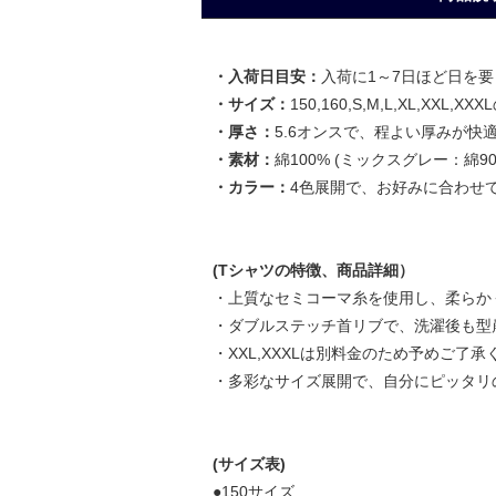
・入荷日目安：
入荷に1～7日ほど日を
・サイズ：
150,160,S,M,L,XL,XXL
・厚さ：
5.6オンスで、程よい厚みが快
・素材：
綿100% (ミックスグレー：綿9
・カラー：
4色展開で、お好みに合わせ
(Tシャツの特徴、商品詳細）
・上質なセミコーマ糸を使用し、柔らか
・ダブルステッチ首リブで、洗濯後も型
・XXL,XXXLは別料金のため予めご了承く
・多彩なサイズ展開で、自分にピッタリ
(サイズ表)
●150サイズ