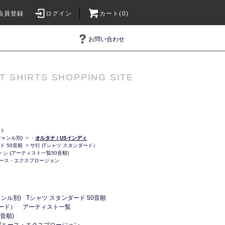
会員登録
ログイン
カート(0)
お問い合わせ
T SHIRTS SHOPPING SITE
ット
ャンル別)
>
・
オルタナ / USインディ
ド 50音順
>
サ行 (Tシャツ スタンダード）
>
シ (アーティスト一覧50音順)
ース・エクスプロージョン
ンル別)
Tシャツ スタンダード 50音順
ダード）
アーティスト一覧
音順)