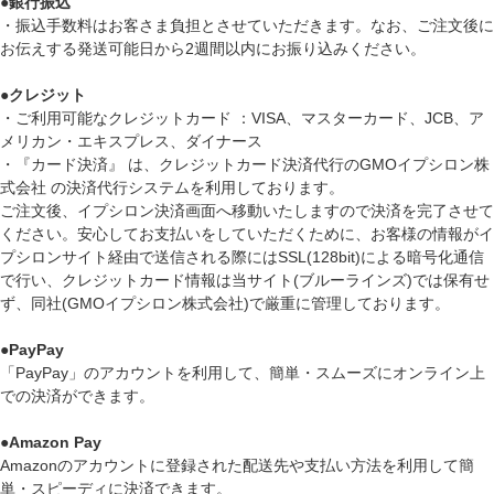
●
銀行振込
・振込手数料はお客さま負担とさせていただきます。なお、ご注文後に
お伝えする発送可能日から2週間以内にお振り込みください。
●
クレジット
・ご利用可能なクレジットカード ：VISA、マスターカード、JCB、ア
メリカン・エキスプレス、ダイナース
・『カード決済』 は、クレジットカード決済代行のGMOイプシロン株
式会社 の決済代行システムを利用しております。
ご注文後、イプシロン決済画面へ移動いたしますので決済を完了させて
ください。安心してお支払いをしていただくために、お客様の情報がイ
プシロンサイト経由で送信される際にはSSL(128bit)による暗号化通信
で行い、クレジットカード情報は当サイト(ブルーラインズ)では保有せ
ず、同社(GMOイプシロン株式会社)で厳重に管理しております。
●
PayPay
「PayPay」のアカウントを利用して、簡単・スムーズにオンライン上
での決済ができます。
●
Amazon Pay
Amazonのアカウントに登録された配送先や支払い方法を利用して簡
単・スピーディに決済できます。