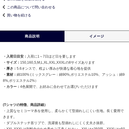
この商品について問い合わせる
買い物を続ける
商品説明
イメージ
・入荷日目安：
入荷に1～7日ほど日を要します
・サイズ：
150,160,S,M,L,XL,XXL,XXXLの8サイズあります
・厚さ：
5.6オンスで、程よい厚みが快適な着心地を提供
・素材：
綿100% (ミックスグレー：綿90%,ポリエステル10%、アッシュ：綿9
8%,ポリエステル2%）
・カラー：
4色展開で、お好みに合わせてお選びいただけます
(Tシャツの特徴、商品詳細）
・上質なセミコーマ糸を使用し、柔らかくて型崩れしにくい生地。長く愛用で
きます。
・ダブルステッチ首リブで、洗濯後も型崩れしにくく丈夫さ抜群。