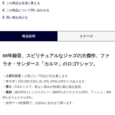
この商品を友達に教える
この商品について問い合わせる
買い物を続ける
商品説明
イメージ
69年録音、スピリチュアルなジャズの大傑作、ファ
ラオ・サンダース「カルマ」のロゴTシャツ。
・入荷日目安：
入荷に1～7日ほど日を要します
・サイズ：
150,160,S,M,L,XL,XXL,XXXLの8サイズあります。
・厚さ：
5.6オンスで、程よい厚みが快適な着心地を提供。
・素材：
綿100% (ミックスグレー：綿90%,ポリエステル10%、アッシュ：綿9
8%,ポリエステル2%）
・カラー：
4色展開で、お好みに合わせて選べます。