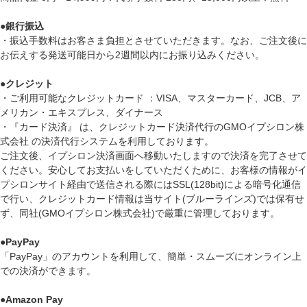
●
銀行振込
・振込手数料はお客さま負担とさせていただきます。なお、ご注文後に
お伝えする発送可能日から2週間以内にお振り込みください。
●
クレジット
・ご利用可能なクレジットカード ：VISA、マスターカード、JCB、ア
メリカン・エキスプレス、ダイナース
・『カード決済』 は、クレジットカード決済代行のGMOイプシロン株
式会社 の決済代行システムを利用しております。
ご注文後、イプシロン決済画面へ移動いたしますので決済を完了させて
ください。安心してお支払いをしていただくために、お客様の情報がイ
プシロンサイト経由で送信される際にはSSL(128bit)による暗号化通信
で行い、クレジットカード情報は当サイト(ブルーラインズ)では保有せ
ず、同社(GMOイプシロン株式会社)で厳重に管理しております。
●
PayPay
「PayPay」のアカウントを利用して、簡単・スムーズにオンライン上
での決済ができます。
●
Amazon Pay