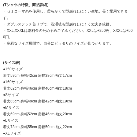
(Tシャツの特徴、商品詳細）
・セミコーマ糸を使用し、柔らかくて型崩れしにくい生地。長く愛用できま
す。
・ダブルステッチ首リブで、洗濯後も型崩れしにくく丈夫さ抜群。
・XXL,XXXLは別料金のため予めご了承ください。XXLは+250円、XXXLは+50
0円。
・多彩なサイズ展開で、自分にピッタリのサイズが見つかります。
(サイズ表)
●150サイズ
着丈59cm 身幅42cm 肩幅38cm 袖丈17cm
●160サイズ
着丈62cm 身幅46cm 肩幅40cm 袖丈18cm
●Sサイズ
着丈65cm 身幅49cm 肩幅42cm 袖丈19cm
●Mサイズ
着丈69cm 身幅52cm 肩幅46cm 袖丈20cm
●Lサイズ
着丈73cm 身幅55cm 肩幅50cm 袖丈22cm
●XLサイズ