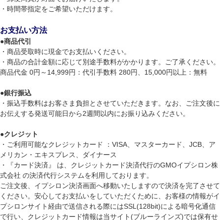
・時間帯指定をご希望いただけます。
お支払い方法
●
商品代引
・商品受取時に現金でお支払いください。
・商品の合計金額に応じて別途手数料がかかります。ご了承ください。
商品代金 0円～14,999円：代引手数料 280円、15,000円以上：無料
●
銀行振込
・振込手数料はお客さま負担とさせていただきます。なお、ご注文後に
お伝えする発送可能日から2週間以内にお振り込みください。
●
クレジット
・ご利用可能なクレジットカード ：VISA、マスターカード、JCB、ア
メリカン・エキスプレス、ダイナース
・『カード決済』 は、クレジットカード決済代行のGMOイプシロン株
式会社 の決済代行システムを利用しております。
ご注文後、イプシロン決済画面へ移動いたしますので決済を完了させて
ください。安心してお支払いをしていただくために、お客様の情報がイ
プシロンサイト経由で送信される際にはSSL(128bit)による暗号化通信
で行い、クレジットカード情報は当サイト(ブルーラインズ)では保有せ