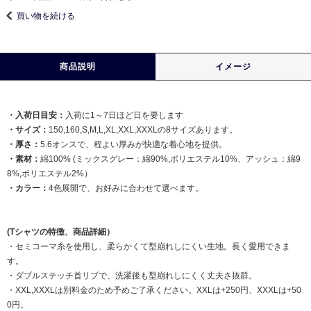
買い物を続ける
商品説明
イメージ
・入荷日目安：
入荷に1～7日ほど日を要します
・サイズ：
150,160,S,M,L,XL,XXL,XXXLの8サイズあります。
・厚さ：
5.6オンスで、程よい厚みが快適な着心地を提供。
・素材：
綿100% (ミックスグレー：綿90%,ポリエステル10%、アッシュ：綿9
8%,ポリエステル2%）
・カラー：
4色展開で、お好みに合わせて選べます。
(Tシャツの特徴、商品詳細）
・セミコーマ糸を使用し、柔らかくて型崩れしにくい生地。長く愛用できま
す。
・ダブルステッチ首リブで、洗濯後も型崩れしにくく丈夫さ抜群。
・XXL,XXXLは別料金のため予めご了承ください。XXLは+250円、XXXLは+50
0円。