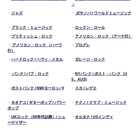
ィ
・
ジャズ
・
ボサノバ / ワールドミュージック
・
ブラック・ミュージック
・
ロックン・ロール
・
ブリティッシュ・ロック
・
アメリカン・ロック （アーナ行）
・
アメリカン・ロック （ハーワ
・
プログレ
行）
・
ハードロック / ヘヴィ・メタル
・
ガレージ・ロック
・
パンク / パブ・ロック
・
NYパンク / ポスト・パンク（U
S、AUS)
・
ポストパンク / NW(ヨーロッパ)
・
スカ / レゲエ
・
ネオアコ / ギターポップ / パワー
・
テクノ / クラブ・ミュージック
ポップ
・
UKロック （90年代以降）/ シュ
・
オルタナ / USインディ
ーゲイザー