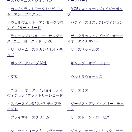
ーズ / ジャニス・ジョプリン
ビーフハート
・
カン / クラフトワーク / など （ジ
・
MC5 / ストゥージズ / イギーポッ
ャーマン・プログレ）
プ
・
ヴェルヴェット・アンダーグラウ
・
パティ・スミス / テレヴィジョン
ンド / ルー・リード
・
ラモーンズ / ジョニー・サンダー
・
ザ・クラッシュ / ビッグ・オーデ
ス / ニューヨーク・ドールズ
ィオ・ダイナマイト
・
ザ・ジャム、スタカン / ネオ・モ
・
ザ・スペシャルズ
ッズ
・
ポップ・グループ 関連
・
ギャング・オブ・フォー
・
XTC
・
ウルトラヴォックス
・
ニュー・オーダー / ジョイ・ディ
・
ザ・スミス
ヴィジョン / ファクトリーレコード
・
スペースメン3 / スピリチュアラ
・
ジーザス・アンド・メリー・チェ
イズド
イン
・
プライマル・スクリーム
・
ザ・ストーン・ローゼズ
・
ソニック・ユース / ニルヴァーナ
・
ジョン・ケージ / エリック・サテ