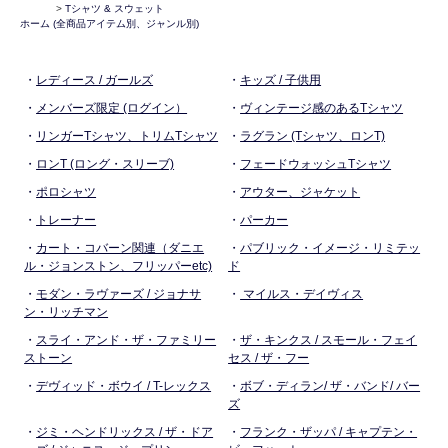
>
Tシャツ & スウェット
ホーム
(全商品アイテム別、ジャンル別)
・
レディース / ガールズ
・
キッズ / 子供用
・
メンバーズ限定 (ログイン）
・
ヴィンテージ感のあるTシャツ
・
リンガーTシャツ、トリムTシャツ
・
ラグラン (Tシャツ、ロンT)
・
ロンT (ロング・スリーブ)
・
フェードウォッシュTシャツ
・
ポロシャツ
・
アウター、ジャケット
・
トレーナー
・
パーカー
・
カート・コバーン関連（ダニエ
・
パブリック・イメージ・リミテッ
ル・ジョンストン、フリッパーetc)
ド
・
モダン・ラヴァーズ / ジョナサ
・
マイルス・デイヴィス
ン・リッチマン
・
スライ・アンド・ザ・ファミリー
・
ザ・キンクス / スモール・フェイ
ストーン
セス / ザ・フー
・
デヴィッド・ボウイ / T-レックス
・
ボブ・ディラン/ ザ・バンド/ バー
ズ
・
ジミ・ヘンドリックス / ザ・ドア
・
フランク・ザッパ / キャプテン・