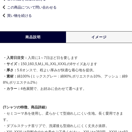
この商品について問い合わせる
買い物を続ける
商品説明
イメージ
・入荷日目安：
入荷に1～7日ほど日を要します
・サイズ：
150,160,S,M,L,XL,XXL,XXXLの8サイズあります
・厚さ：
5.6オンスで、程よい厚みが快適な着心地を提供。
・素材：
綿100% (ミックスグレー：綿90%,ポリエステル10%、アッシュ：綿9
8%,ポリエステル2%）
・カラー：
4色展開で、お好みに合わせて選べます。
(Tシャツの特徴、商品詳細）
・セミコーマ糸を使用し、柔らかくて型崩れしにくい生地。長く愛用できま
す。
・ダブルステッチ首リブで、洗濯後も型崩れしにくく丈夫さ抜群。