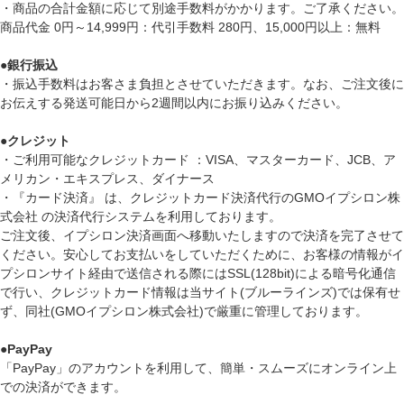
・商品の合計金額に応じて別途手数料がかかります。ご了承ください。
商品代金 0円～14,999円：代引手数料 280円、15,000円以上：無料
●
銀行振込
・振込手数料はお客さま負担とさせていただきます。なお、ご注文後に
お伝えする発送可能日から2週間以内にお振り込みください。
●
クレジット
・ご利用可能なクレジットカード ：VISA、マスターカード、JCB、ア
メリカン・エキスプレス、ダイナース
・『カード決済』 は、クレジットカード決済代行のGMOイプシロン株
式会社 の決済代行システムを利用しております。
ご注文後、イプシロン決済画面へ移動いたしますので決済を完了させて
ください。安心してお支払いをしていただくために、お客様の情報がイ
プシロンサイト経由で送信される際にはSSL(128bit)による暗号化通信
で行い、クレジットカード情報は当サイト(ブルーラインズ)では保有せ
ず、同社(GMOイプシロン株式会社)で厳重に管理しております。
●
PayPay
「PayPay」のアカウントを利用して、簡単・スムーズにオンライン上
での決済ができます。