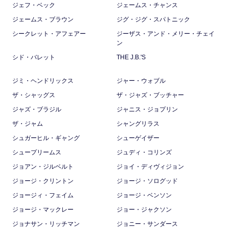
ジェフ・ベック
ジェームス・チャンス
ジェームス・ブラウン
ジグ・ジグ・スパトニック
シークレット・アフェアー
ジーザス・アンド・メリー・チェイ
ン
シド・バレット
THE J.B.'S
ジミ・ヘンドリックス
ジャー・ウォブル
ザ・シャッグス
ザ・ジャズ・ブッチャー
ジャズ・ブラジル
ジャニス・ジョプリン
ザ・ジャム
シャングリラス
シュガーヒル・ギャング
シューゲイザー
シュープリームス
ジュディ・コリンズ
ジョアン・ジルベルト
ジョイ・ディヴィジョン
ジョージ・クリントン
ジョージ・ソログッド
ジョージィ・フェイム
ジョージ・ベンソン
ジョージ・マックレー
ジョー・ジャクソン
ジョナサン・リッチマン
ジョニー・サンダース