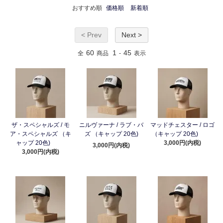
おすすめ順
価格順
新着順
< Prev
Next >
60
1
45
全
商品
-
表示
ザ・スペシャルズ / モ
ニルヴァーナ / ラブ・バ
マッドチェスター / ロゴ
ア・スペシャルズ （キ
ズ （キャップ 20色)
（キャップ 20色)
ャップ 20色)
3,000円(内税)
3,000円(内税)
3,000円(内税)