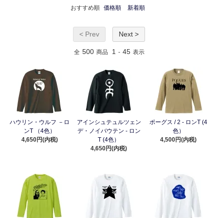
おすすめ順
価格順
新着順
< Prev
Next >
500
1
45
全
商品
-
表示
ハウリン・ウルフ －ロ
アインシュテュルツェン
ポーグス / 2 - ロンT (4
ンT （4色）
デ・ノイバウテン - ロン
色）
4,650円(内税)
T (4色）
4,500円(内税)
4,650円(内税)