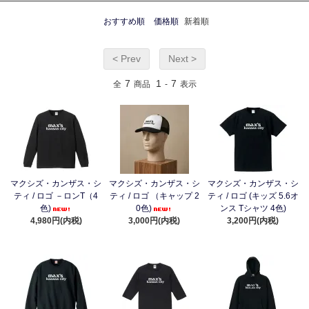
おすすめ順
価格順
新着順
< Prev
Next >
7
1
7
全
商品
-
表示
マクシズ・カンザス・シ
マクシズ・カンザス・シ
マクシズ・カンザス・シ
ティ / ロゴ －ロンT（4
ティ / ロゴ （キャップ 2
ティ / ロゴ (キッズ 5.6オ
色)
0色)
ンス Tシャツ 4色)
4,980円(内税)
3,000円(内税)
3,200円(内税)