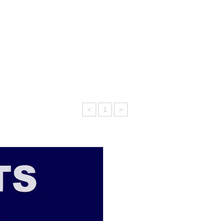
<
1
>