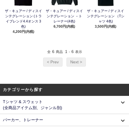
ザ・キュアー / ディスイ
ザ・キュアー / ディスイ
ザ・キュアー / ディスイ
ンテグレーション (トラ
ンテグレーション －ト
ンテグレーション （Tシ
イブレンド4.4オンス 3
レーナー(4色)
ャツ 4色)
色)
6,700円(内税)
3,500円(内税)
4,200円(内税)
6
1
6
全
商品
-
表示
< Prev
Next >
カテゴリーから探す
Tシャツ & スウェット
(全商品アイテム別、ジャンル別)
パーカー、トレーナー