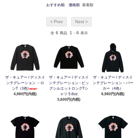
おすすめ順
価格順
新着順
< Prev
Next >
6
1
6
全
商品
-
表示
ザ・キュアー / ディスイ
ザ・キュアー / ディスイ
ザ・キュアー / ディスイ
ンテグレーション －ロ
ンテグレーション - ビッ
ンテグレーション－パー
ンT（3色)
グシルエットロングTシ
カー（4色）
4,980円(内税)
ャツ 5.6oz
6,980円(内税)
5,600円(内税)