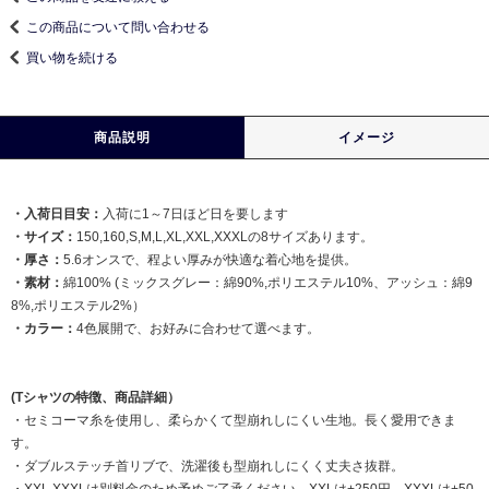
この商品について問い合わせる
買い物を続ける
商品説明
イメージ
・入荷日目安：
入荷に1～7日ほど日を要します
・サイズ：
150,160,S,M,L,XL,XXL,XXXLの8サイズあります。
・厚さ：
5.6オンスで、程よい厚みが快適な着心地を提供。
・素材：
綿100% (ミックスグレー：綿90%,ポリエステル10%、アッシュ：綿9
8%,ポリエステル2%）
・カラー：
4色展開で、お好みに合わせて選べます。
(Tシャツの特徴、商品詳細）
・セミコーマ糸を使用し、柔らかくて型崩れしにくい生地。長く愛用できま
す。
・ダブルステッチ首リブで、洗濯後も型崩れしにくく丈夫さ抜群。