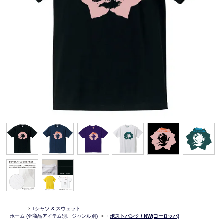
>
Tシャツ & スウェット
ホーム
(全商品アイテム別、ジャンル別)
>
・
ポストパンク / NW(ヨーロッパ)