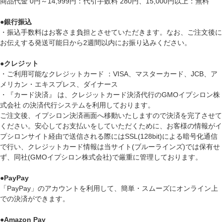
商品代金 0円～14,999円：代引手数料 280円、15,000円以上：無料
●
銀行振込
・振込手数料はお客さま負担とさせていただきます。なお、ご注文後に
お伝えする発送可能日から2週間以内にお振り込みください。
●
クレジット
・ご利用可能なクレジットカード ：VISA、マスターカード、JCB、ア
メリカン・エキスプレス、ダイナース
・『カード決済』 は、クレジットカード決済代行のGMOイプシロン株
式会社 の決済代行システムを利用しております。
ご注文後、イプシロン決済画面へ移動いたしますので決済を完了させて
ください。安心してお支払いをしていただくために、お客様の情報がイ
プシロンサイト経由で送信される際にはSSL(128bit)による暗号化通信
で行い、クレジットカード情報は当サイト(ブルーラインズ)では保有せ
ず、同社(GMOイプシロン株式会社)で厳重に管理しております。
●
PayPay
「PayPay」のアカウントを利用して、簡単・スムーズにオンライン上
での決済ができます。
●
Amazon Pay