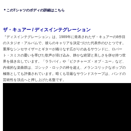
＊このTシャツのボディの詳細はこちら
ザ・キュアー / ディスインテグレーション
『ディスインテグレーション』は、1989年に発表されたザ・キュアーの8作目
のスタジオ・アルバムで、彼らのキャリアを決定づけた代表作のひとつです。
重厚なシンセサイザーとギターが織りなす広がりのあるサウンドに、ロバー
ト・スミスの憂いを帯びた歌声が溶け込み、静かな絶望と美しさを併せ持つ世
界を描き出しています。「ララバイ」や「ピクチャーズ・オブ・ユー」など、
内省的な楽曲群は、ゴシック・ロックの枠を超え、メランコリックなポップの
極致としても評価されています。暗くも荘厳なサウンドスケープは、バンドの
芸術性を頂点へと押し上げた名盤です。