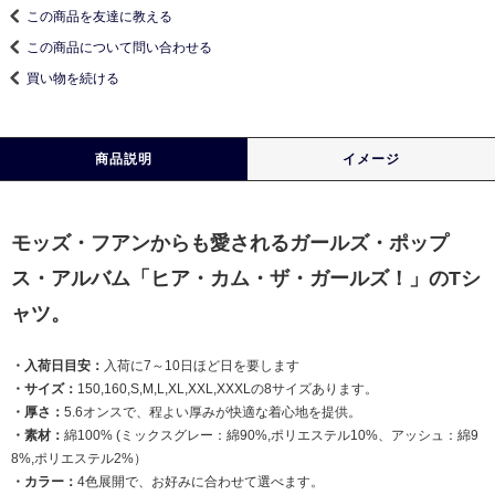
この商品を友達に教える
この商品について問い合わせる
買い物を続ける
商品説明
イメージ
モッズ・フアンからも愛されるガールズ・ポップ
ス・アルバム「ヒア・カム・ザ・ガールズ！」のTシ
ャツ。
・入荷日目安：
入荷に7～10日ほど日を要します
・サイズ：
150,160,S,M,L,XL,XXL,XXXLの8サイズあります。
・厚さ：
5.6オンスで、程よい厚みが快適な着心地を提供。
・素材：
綿100% (ミックスグレー：綿90%,ポリエステル10%、アッシュ：綿9
8%,ポリエステル2%）
・カラー：
4色展開で、お好みに合わせて選べます。