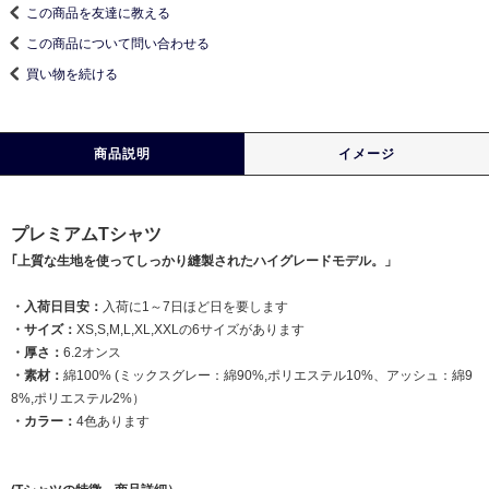
この商品を友達に教える
この商品について問い合わせる
買い物を続ける
商品説明
イメージ
プレミアムTシャツ
｢上質な生地を使ってしっかり縫製されたハイグレードモデル。」
・入荷日目安：
入荷に1～7日ほど日を要します
・サイズ：
XS,S,M,L,XL,XXLの6サイズがあります
・厚さ：
6.2オンス
・素材：
綿100% (ミックスグレー：綿90%,ポリエステル10%、アッシュ：綿9
8%,ポリエステル2%）
・カラー：
4色あります