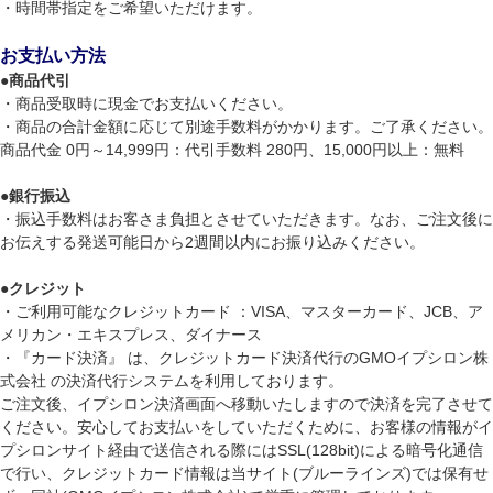
・時間帯指定をご希望いただけます。
お支払い方法
●
商品代引
・商品受取時に現金でお支払いください。
・商品の合計金額に応じて別途手数料がかかります。ご了承ください。
商品代金 0円～14,999円：代引手数料 280円、15,000円以上：無料
●
銀行振込
・振込手数料はお客さま負担とさせていただきます。なお、ご注文後に
お伝えする発送可能日から2週間以内にお振り込みください。
●
クレジット
・ご利用可能なクレジットカード ：VISA、マスターカード、JCB、ア
メリカン・エキスプレス、ダイナース
・『カード決済』 は、クレジットカード決済代行のGMOイプシロン株
式会社 の決済代行システムを利用しております。
ご注文後、イプシロン決済画面へ移動いたしますので決済を完了させて
ください。安心してお支払いをしていただくために、お客様の情報がイ
プシロンサイト経由で送信される際にはSSL(128bit)による暗号化通信
で行い、クレジットカード情報は当サイト(ブルーラインズ)では保有せ