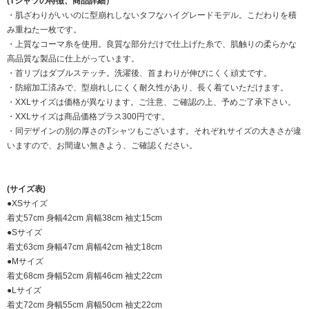
(Tシャツの特徴、商品詳細）
・肌ざわりがいいのに型崩れしないタフなハイグレードモデル。こだわりを積
み重ねた一枚です。
・上質なコーマ糸を使用。良質な部分だけで仕上げた糸で、肌触りの柔らかな
高品質な製品に仕上がっています。
・首リブはダブルステッチ。洗濯後、首まわりが伸びにくく頑丈です。
・防縮加工済みで、型崩れしにくく耐久性があり、長く着ていただけます。
・XXLサイズは価格が異なります。ご注意、ご確認の上、予めご了承下さい。
・XXLサイズは商品価格プラス300円です。
・同デザインの別の厚さのTシャツもございます。それぞれサイズの大きさが違
いますので、お間違い無きよう、ご確認ください。
(サイズ表)
●XSサイズ
着丈57cm 身幅42cm 肩幅38cm 袖丈15cm
●Sサイズ
着丈63cm 身幅47cm 肩幅42cm 袖丈18cm
●Mサイズ
着丈68cm 身幅52cm 肩幅46cm 袖丈22cm
●Lサイズ
着丈72cm 身幅55cm 肩幅50cm 袖丈22cm