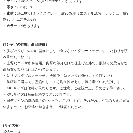
・サイズ：
XS,S,M,L,XL,XXLの6サイズがあります
・厚さ：
6.2オンス
・素材：
綿100% (ミックスグレー：綿90%,ポリエステル10%、アッシュ：綿9
8%,ポリエステル2%）
・カラー：
4色あります
(Tシャツの特徴、商品詳細）
・肌ざわりがいいのに型崩れしないタフなハイグレードモデル。こだわりを積
み重ねた一枚です。
・上質なコーマ糸を使用。良質な部分だけで仕上げた糸で、肌触りの柔らかな
高品質な製品に仕上がっています。
・首リブはダブルステッチ。洗濯後、首まわりが伸びにくく頑丈です。
・防縮加工済みで、型崩れしにくく耐久性があり、長く着ていただけます。
・XXLサイズは価格が異なります。ご注意、ご確認の上、予めご了承下さい。
・XXLサイズは商品価格プラス300円です。
・同デザインの別の厚さのTシャツもございます。それぞれサイズの大きさが違
いますので、お間違い無きよう、ご確認ください。
(サイズ表)
●XSサイズ