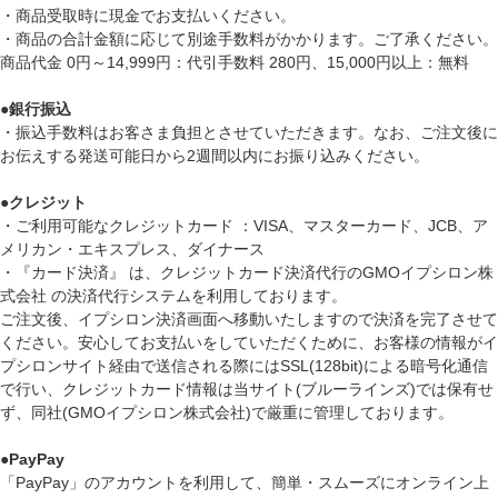
・商品受取時に現金でお支払いください。
・商品の合計金額に応じて別途手数料がかかります。ご了承ください。
商品代金 0円～14,999円：代引手数料 280円、15,000円以上：無料
●
銀行振込
・振込手数料はお客さま負担とさせていただきます。なお、ご注文後に
お伝えする発送可能日から2週間以内にお振り込みください。
●
クレジット
・ご利用可能なクレジットカード ：VISA、マスターカード、JCB、ア
メリカン・エキスプレス、ダイナース
・『カード決済』 は、クレジットカード決済代行のGMOイプシロン株
式会社 の決済代行システムを利用しております。
ご注文後、イプシロン決済画面へ移動いたしますので決済を完了させて
ください。安心してお支払いをしていただくために、お客様の情報がイ
プシロンサイト経由で送信される際にはSSL(128bit)による暗号化通信
で行い、クレジットカード情報は当サイト(ブルーラインズ)では保有せ
ず、同社(GMOイプシロン株式会社)で厳重に管理しております。
●
PayPay
「PayPay」のアカウントを利用して、簡単・スムーズにオンライン上