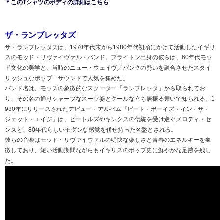
＊このTシャツのボディの詳細はこちら
ザ・ランブレッタズ
ザ・ランブレッタズは、1970年代末から1980年代初頭にかけて活動したイギリ
スのモッド・リヴァイヴァル・バンド。ブライトン出身の彼らは、60年代モッ
ド文化の美学と、当時のニュー・ウェイヴ／パンクの勢いを融合させたスタイ
リッシュなポップ・サウンドで人気を集めた。
バンド名は、モッズの象徴的なスクーター「ランブレッタ」から取られてお
り、その名の通りシャープなスーツ姿とクールな立ち居振る舞いで知られる。1
980年にリリースされたデビュー・アルバム『ビート・ボーイズ・イン・ザ・
ジェット・エイジ』は、ビートルズやキンクスの伝統を受け継ぐメロディ・セ
ンスと、80年代らしいモダンな感覚を併せ持った名盤とされる。
彼らの音楽はモッド・リヴァイヴァルの明快な楽しさと青春のエネルギーを象
徴しており、短い活動期間ながらもイギリスのポップ史に鮮やかな足跡を残し
た。