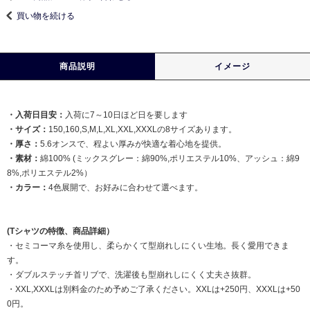
買い物を続ける
商品説明
イメージ
・入荷日目安：
入荷に7～10日ほど日を要します
・サイズ：
150,160,S,M,L,XL,XXL,XXXLの8サイズあります。
・厚さ：
5.6オンスで、程よい厚みが快適な着心地を提供。
・素材：
綿100% (ミックスグレー：綿90%,ポリエステル10%、アッシュ：綿9
8%,ポリエステル2%）
・カラー：
4色展開で、お好みに合わせて選べます。
(Tシャツの特徴、商品詳細）
・セミコーマ糸を使用し、柔らかくて型崩れしにくい生地。長く愛用できま
す。
・ダブルステッチ首リブで、洗濯後も型崩れしにくく丈夫さ抜群。
・XXL,XXXLは別料金のため予めご了承ください。XXLは+250円、XXXLは+50
0円。