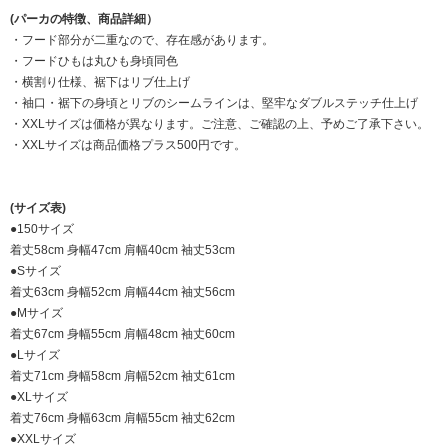
(パーカの特徴、商品詳細）
・フード部分が二重なので、存在感があります。
・フードひもは丸ひも身頃同色
・横割り仕様、裾下はリブ仕上げ
・袖口・裾下の身頃とリブのシームラインは、堅牢なダブルステッチ仕上げ
・XXLサイズは価格が異なります。ご注意、ご確認の上、予めご了承下さい。
・XXLサイズは商品価格プラス500円です。
(サイズ表)
●150サイズ
着丈58cm 身幅47cm 肩幅40cm 袖丈53cm
●Sサイズ
着丈63cm 身幅52cm 肩幅44cm 袖丈56cm
●Mサイズ
着丈67cm 身幅55cm 肩幅48cm 袖丈60cm
●Lサイズ
着丈71cm 身幅58cm 肩幅52cm 袖丈61cm
●XLサイズ
着丈76cm 身幅63cm 肩幅55cm 袖丈62cm
●XXLサイズ