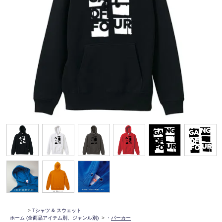
>
Tシャツ & スウェット
ホーム
(全商品アイテム別、ジャンル別)
>
・
パーカー