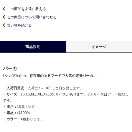
この商品を友達に教える
この商品について問い合わせる
買い物を続ける
商品説明
イメージ
パーカ
｢シンプルかつ、存在感のあるフードで人気の定番パーカ。」
・入荷日目安：
入荷に7～10日ほど日を要します。
・サイズ：
150,S,M,L,XL,XXLの6サイズがあります。150サイズはフード紐なし
です。
・厚さ：
10.0オンス
・素材：
綿100%
・カラー：
4色あります。