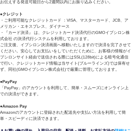
お伝えする発送可能日から2週間以内にお振り込みください。
●
クレジット
・ご利用可能なクレジットカード ：VISA、マスターカード、JCB、ア
メリカン・エキスプレス、ダイナース
・『カード決済』 は、クレジットカード決済代行のGMOイプシロン株
式会社 の決済代行システムを利用しております。
ご注文後、イプシロン決済画面へ移動いたしますので決済を完了させて
ください。安心してお支払いをしていただくために、お客様の情報がイ
プシロンサイト経由で送信される際にはSSL(128bit)による暗号化通信
で行い、クレジットカード情報は当サイト(ブルーラインズ)では保有せ
ず、同社(GMOイプシロン株式会社)で厳重に管理しております。
●
PayPay
「PayPay」のアカウントを利用して、簡単・スムーズにオンライン上
での決済ができます。
●
Amazon Pay
Amazonのアカウントに登録された配送先や支払い方法を利用して簡
単・スピーディに決済できます。
＊お買い物の流れ、入荷日の目安、配送・送料、お支払方法の
詳細はこ