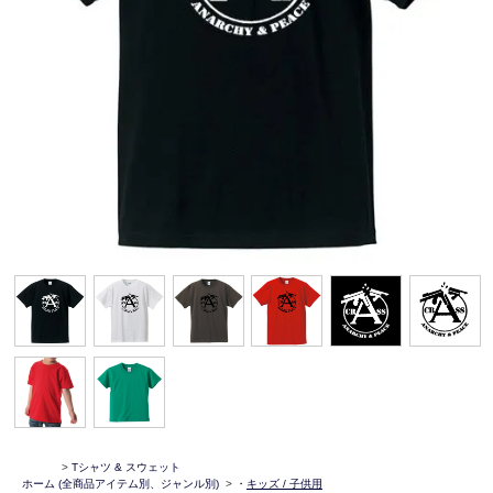
>
Tシャツ & スウェット
ホーム
(全商品アイテム別、ジャンル別)
>
・
キッズ / 子供用