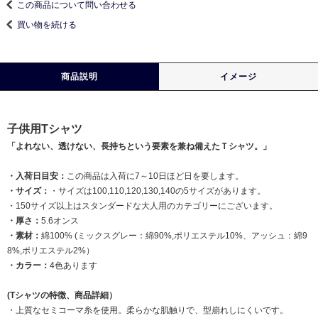
この商品について問い合わせる
買い物を続ける
商品説明
イメージ
子供用Tシャツ
「よれない、透けない、長持ちという要素を兼ね備えたＴシャツ。」
・入荷日目安：
この商品は入荷に7～10日ほど日を要します。
・サイズ：
・サイズは100,110,120,130,140の5サイズがあります。
・150サイズ以上はスタンダードな大人用のカテゴリーにございます。
・厚さ：
5.6オンス
・素材：
綿100% (ミックスグレー：綿90%,ポリエステル10%、アッシュ：綿9
8%,ポリエステル2%）
・カラー：
4色あります
(Tシャツの特徴、商品詳細）
・上質なセミコーマ糸を使用。柔らかな肌触りで、型崩れしにくいです。