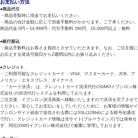
お支払い方法
●
商品代引
・商品受取時に現金でお支払いください。
・商品の合計金額に応じて別途手数料がかかります。ご了承ください。
商品代金 0円～14,999円：代引手数料 280円、15,000円以上：無料
●
銀行振込
・振込手数料はお客さま負担とさせていただきます。なお、ご注文後に
お伝えする発送可能日から2週間以内にお振り込みください。
●
クレジット
・ご利用可能なクレジットカード ：VISA、マスターカード、JCB、ア
メリカン・エキスプレス、ダイナース
・『カード決済』 は、クレジットカード決済代行のGMOイプシロン株
式会社 の決済代行システムを利用しております。
ご注文後、イプシロン決済画面へ移動いたしますので決済を完了させて
ください。安心してお支払いをしていただくために、お客様の情報がイ
プシロンサイト経由で送信される際にはSSL(128bit)による暗号化通信
で行い、クレジットカード情報は当サイト(ブルーラインズ)では保有せ
ず、同社(GMOイプシロン株式会社)で厳重に管理しております。