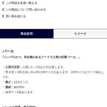
この商品を友達に教える
この商品について問い合わせる
買い物を続ける
商品説明
イメージ
パーカ
｢シンプルかつ、存在感のあるフードで人気の定番パーカ。」
・入荷日目安：
入荷に1～7日ほど日を要します。
・サイズ：
150,S,M,L,XL,XXLの6サイズがあります。150サイズはフード紐なし
です。
・厚さ：
10.0オンス
・素材：
綿100%
・カラー：
4色あります。