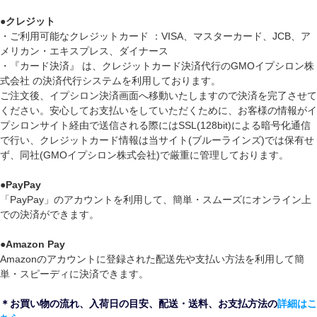
●
クレジット
・ご利用可能なクレジットカード ：VISA、マスターカード、JCB、ア
メリカン・エキスプレス、ダイナース
・『カード決済』 は、クレジットカード決済代行のGMOイプシロン株
式会社 の決済代行システムを利用しております。
ご注文後、イプシロン決済画面へ移動いたしますので決済を完了させて
ください。安心してお支払いをしていただくために、お客様の情報がイ
プシロンサイト経由で送信される際にはSSL(128bit)による暗号化通信
で行い、クレジットカード情報は当サイト(ブルーラインズ)では保有せ
ず、同社(GMOイプシロン株式会社)で厳重に管理しております。
●
PayPay
「PayPay」のアカウントを利用して、簡単・スムーズにオンライン上
での決済ができます。
●
Amazon Pay
Amazonのアカウントに登録された配送先や支払い方法を利用して簡
単・スピーディに決済できます。
＊お買い物の流れ、入荷日の目安、配送・送料、お支払方法の
詳細はこ