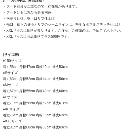
(パーカの特徴、商品詳細）
・フード部分が二重なので、存在感があります。
・フードひもは丸ひも身頃同色
・横割り仕様、裾下はリブ仕上げ
・袖口・裾下の身頃とリブのシームラインは、堅牢なダブルステッチ仕上げ
・XXLサイズは価格が異なります。ご注意、ご確認の上、予めご了承下さい。
・XXLサイズは商品価格プラス500円です。
(サイズ表)
●150サイズ
着丈58cm 身幅47cm 肩幅40cm 袖丈53cm
●Sサイズ
着丈63cm 身幅52cm 肩幅44cm 袖丈56cm
●Mサイズ
着丈67cm 身幅55cm 肩幅48cm 袖丈60cm
●Lサイズ
着丈71cm 身幅58cm 肩幅52cm 袖丈61cm
●XLサイズ
着丈76cm 身幅63cm 肩幅55cm 袖丈62cm
●XXLサイズ
着丈81cm 身幅68cm 肩幅58cm 袖丈63cm