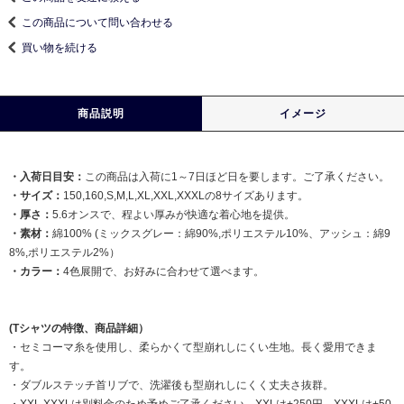
この商品について問い合わせる
買い物を続ける
商品説明
イメージ
・入荷日目安：
この商品は入荷に1～7日ほど日を要します。ご了承ください。
・サイズ：
150,160,S,M,L,XL,XXL,XXXLの8サイズあります。
・厚さ：
5.6オンスで、程よい厚みが快適な着心地を提供。
・素材：
綿100% (ミックスグレー：綿90%,ポリエステル10%、アッシュ：綿9
8%,ポリエステル2%）
・カラー：
4色展開で、お好みに合わせて選べます。
(Tシャツの特徴、商品詳細）
・セミコーマ糸を使用し、柔らかくて型崩れしにくい生地。長く愛用できま
す。
・ダブルステッチ首リブで、洗濯後も型崩れしにくく丈夫さ抜群。