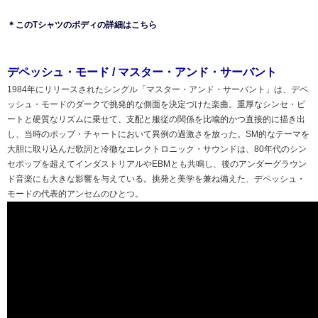
＊このTシャツのボディの詳細はこちら
デペッシュ・モード / マスター・アンド・サーバント
1984年にリリースされたシングル「マスター・アンド・サーバント」は、デペ
ッシュ・モードのダークで挑発的な側面を決定づけた楽曲。重厚なシンセ・ビ
ートと硬質なリズムに乗せて、支配と服従の関係を比喩的かつ直接的に描き出
し、当時のポップ・チャートにおいて異例の過激さを放った。SM的なテーマを
大胆に取り込んだ歌詞と冷徹なエレクトロニック・サウンドは、80年代のシン
セポップを超えてインダストリアルやEBMとも共鳴し、後のアンダーグラウン
ド音楽にも大きな影響を与えている。挑発と美学を兼ね備えた、デペッシュ・
モードの代表的アンセムのひとつ。