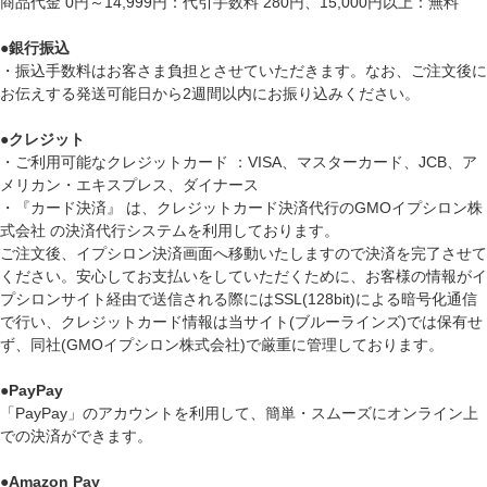
商品代金 0円～14,999円：代引手数料 280円、15,000円以上：無料
●
銀行振込
・振込手数料はお客さま負担とさせていただきます。なお、ご注文後に
お伝えする発送可能日から2週間以内にお振り込みください。
●
クレジット
・ご利用可能なクレジットカード ：VISA、マスターカード、JCB、ア
メリカン・エキスプレス、ダイナース
・『カード決済』 は、クレジットカード決済代行のGMOイプシロン株
式会社 の決済代行システムを利用しております。
ご注文後、イプシロン決済画面へ移動いたしますので決済を完了させて
ください。安心してお支払いをしていただくために、お客様の情報がイ
プシロンサイト経由で送信される際にはSSL(128bit)による暗号化通信
で行い、クレジットカード情報は当サイト(ブルーラインズ)では保有せ
ず、同社(GMOイプシロン株式会社)で厳重に管理しております。
●
PayPay
「PayPay」のアカウントを利用して、簡単・スムーズにオンライン上
での決済ができます。
●
Amazon Pay