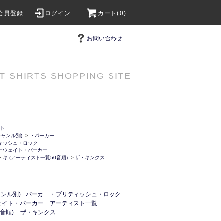
会員登録
ログイン
カート(0)
お問い合わせ
T SHIRTS SHOPPING SITE
ット
ャンル別)
>
・
パーカー
ィッシュ・ロック
ーウェイト・パーカー
>
キ (アーティスト一覧50音順)
>
ザ・キンクス
ンル別)
パーカ
・ブリティッシュ・ロック
ェイト・パーカー
アーティスト一覧
音順)
ザ・キンクス