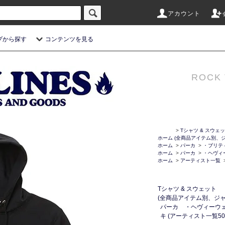
アカウント
プから探す
コンテンツを見る
ROCK 
>
Tシャツ & スウェ
ホーム
(全商品アイテム別、ジ
ホーム
>
パーカ
>
・ブリテ
ホーム
>
パーカ
>
・ヘヴィ
ホーム
>
アーティスト一覧
Tシャツ & スウェット
(全商品アイテム別、ジャ
パーカ
・ヘヴィーウ
キ (アーティスト一覧50