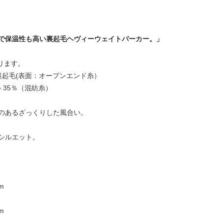
で保温性も高い裏起毛ヘヴィーウェイトパーカー。」
あります。
、裏起毛(表面：オープンエンド糸）
 35％（混紡糸）
のあるざっくりした風合い。
シルエット。
m
m