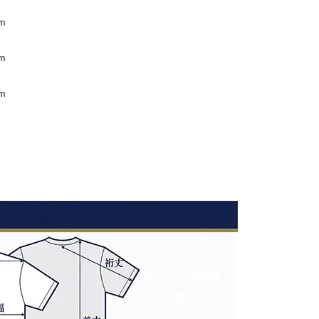
m
m
m