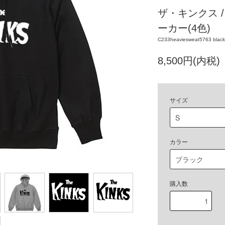
ザ・キンクス 
ーカー(4色)
C233heaviesweat5763 black 
8,500円(内税)
サイズ
カラー
購入数