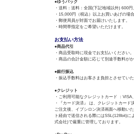
●
ゆうパック
・送料：送料：全国(下記地域以外) 600円、
・15,000円（税込）以上お買いあげの
・郵便局員が対面でお届けいたします。
・時間帯指定をご希望いただけます。
お支払い方法
●
商品代引
・商品受取時に現金でお支払いください。
・商品の合計金額に応じて別途手数料がかかり
●
銀行振込
・振込手数料はお客さま負担とさせていた
●
クレジット
・ご利用可能なクレジットカード ：VIS
・『カード決済』 は、クレジットカード
ご注文後、イプシロン決済画面へ移動いた
ト経由で送信される際にはSSL(128bi
式会社)で厳重に管理しております。