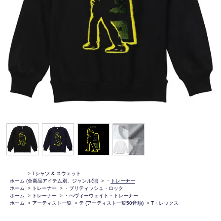
>
Tシャツ & スウェット
ホーム
(全商品アイテム別、ジャンル別)
>
・
トレーナー
ホーム
>
トレーナー
>
・ブリティッシュ・ロック
ホーム
>
トレーナー
>
・ヘヴィーウェイト・トレーナー
ホーム
>
アーティスト一覧
>
テ (アーティスト一覧50音順)
>
T・レックス