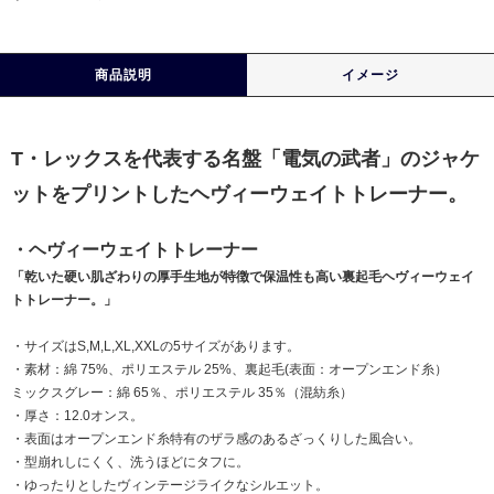
商品説明
イメージ
T・レックスを代表する名盤「電気の武者」のジャケ
ットをプリントしたヘヴィーウェイトトレーナー。
・ヘヴィーウェイトトレーナー
「乾いた硬い肌ざわりの厚手生地が特徴で保温性も高い裏起毛ヘヴィーウェイ
トトレーナー。」
・サイズはS,M,L,XL,XXLの5サイズがあります。
・素材：綿 75%、ポリエステル 25%、裏起毛(表面：オープンエンド糸）
ミックスグレー：綿 65％、ポリエステル 35％（混紡糸）
・厚さ：12.0オンス。
・表面はオープンエンド糸特有のザラ感のあるざっくりした風合い。
・型崩れしにくく、洗うほどにタフに。
・ゆったりとしたヴィンテージライクなシルエット。