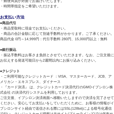
・郵便局員が対面でお届けいたします。
・時間帯指定をご希望いただけます。
お支払い方法
●
商品代引
・商品受取時に現金でお支払いください。
・商品の合計金額に応じて別途手数料がかかります。ご了承ください。
商品代金 0円～14,999円：代引手数料 280円、15,000円以上：無料
●
銀行振込
・振込手数料はお客さま負担とさせていただきます。なお、ご注文後に
お伝えする発送可能日から2週間以内にお振り込みください。
●
クレジット
・ご利用可能なクレジットカード ：VISA、マスターカード、JCB、ア
メリカン・エキスプレス、ダイナース
・『カード決済』 は、クレジットカード決済代行のGMOイプシロン株
式会社 の決済代行システムを利用しております。
ご注文後、イプシロン決済画面へ移動いたしますので決済を完了させて
ください。安心してお支払いをしていただくために、お客様の情報がイ
プシロンサイト経由で送信される際にはSSL(128bit)による暗号化通信
で行い、クレジットカード情報は当サイト(ブルーラインズ)では保有せ