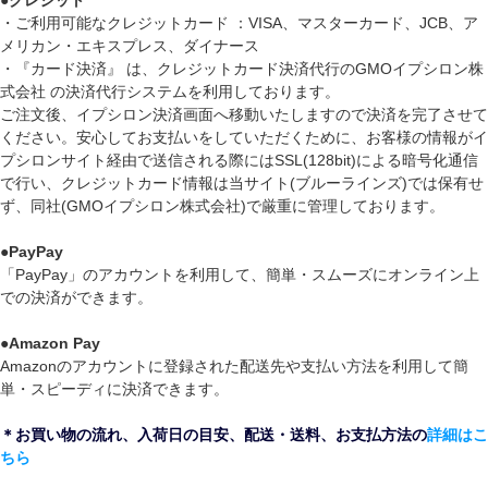
●
クレジット
・ご利用可能なクレジットカード ：VISA、マスターカード、JCB、ア
メリカン・エキスプレス、ダイナース
・『カード決済』 は、クレジットカード決済代行のGMOイプシロン株
式会社 の決済代行システムを利用しております。
ご注文後、イプシロン決済画面へ移動いたしますので決済を完了させて
ください。安心してお支払いをしていただくために、お客様の情報がイ
プシロンサイト経由で送信される際にはSSL(128bit)による暗号化通信
で行い、クレジットカード情報は当サイト(ブルーラインズ)では保有せ
ず、同社(GMOイプシロン株式会社)で厳重に管理しております。
●
PayPay
「PayPay」のアカウントを利用して、簡単・スムーズにオンライン上
での決済ができます。
●
Amazon Pay
Amazonのアカウントに登録された配送先や支払い方法を利用して簡
単・スピーディに決済できます。
＊お買い物の流れ、入荷日の目安、配送・送料、お支払方法の
詳細はこ
ちら