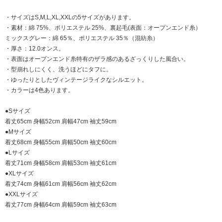
・サイズはS,M,L,XL,XXLの5サイズがあります。
・素材：綿 75%、ポリエステル 25%、裏起毛(表面：オープンエンド糸）
ミックスグレー：綿 65％、ポリエステル 35％（混紡糸）
・厚さ：12.0オンス。
・表面はオープンエンド糸特有のザラ感のあるざっくりした風合い。
・型崩れしにくく、洗うほどにタフに。
・ゆったりとしたヴィンテージライクなシルエット。
・カラーは4色あります。
●Sサイズ
着丈65cm 身幅52cm 肩幅47cm 袖丈59cm
●Mサイズ
着丈68cm 身幅55cm 肩幅50cm 袖丈60cm
●Lサイズ
着丈71cm 身幅58cm 肩幅53cm 袖丈61cm
●XLサイズ
着丈74cm 身幅61cm 肩幅56cm 袖丈62cm
●XXLサイズ
着丈77cm 身幅64cm 肩幅59cm 袖丈63cm