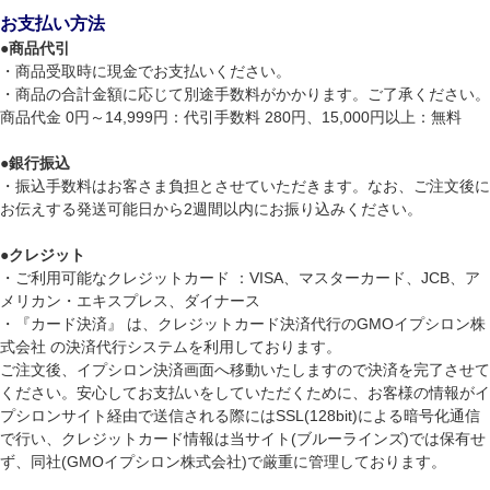
お支払い方法
●
商品代引
・商品受取時に現金でお支払いください。
・商品の合計金額に応じて別途手数料がかかります。ご了承ください。
商品代金 0円～14,999円：代引手数料 280円、15,000円以上：無料
●
銀行振込
・振込手数料はお客さま負担とさせていただきます。なお、ご注文後に
お伝えする発送可能日から2週間以内にお振り込みください。
●
クレジット
・ご利用可能なクレジットカード ：VISA、マスターカード、JCB、ア
メリカン・エキスプレス、ダイナース
・『カード決済』 は、クレジットカード決済代行のGMOイプシロン株
式会社 の決済代行システムを利用しております。
ご注文後、イプシロン決済画面へ移動いたしますので決済を完了させて
ください。安心してお支払いをしていただくために、お客様の情報がイ
プシロンサイト経由で送信される際にはSSL(128bit)による暗号化通信
で行い、クレジットカード情報は当サイト(ブルーラインズ)では保有せ
ず、同社(GMOイプシロン株式会社)で厳重に管理しております。