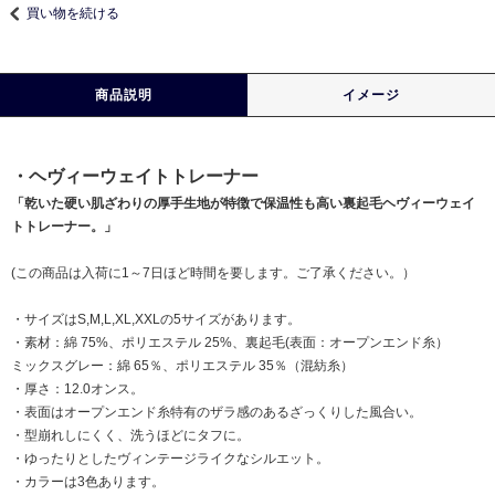
買い物を続ける
商品説明
イメージ
・ヘヴィーウェイトトレーナー
「乾いた硬い肌ざわりの厚手生地が特徴で保温性も高い裏起毛ヘヴィーウェイ
トトレーナー。」
(この商品は入荷に1～7日ほど時間を要します。ご了承ください。）
・サイズはS,M,L,XL,XXLの5サイズがあります。
・素材：綿 75%、ポリエステル 25%、裏起毛(表面：オープンエンド糸）
ミックスグレー：綿 65％、ポリエステル 35％（混紡糸）
・厚さ：12.0オンス。
・表面はオープンエンド糸特有のザラ感のあるざっくりした風合い。
・型崩れしにくく、洗うほどにタフに。
・ゆったりとしたヴィンテージライクなシルエット。
・カラーは3色あります。