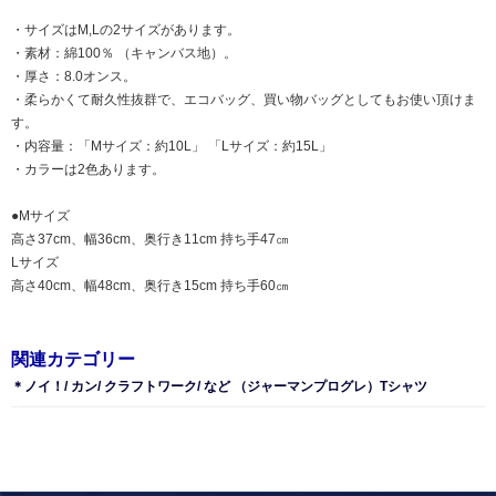
・サイズはM,Lの2サイズがあります。
・素材：綿100％ （キャンバス地）。
・厚さ：8.0オンス。
・柔らかくて耐久性抜群で、エコバッグ、買い物バッグとしてもお使い頂けま
す。
・内容量：「Mサイズ：約10L」 「Lサイズ：約15L」
・カラーは2色あります。
●Mサイズ
高さ37cm、幅36cm、奥行き11cm 持ち手47㎝
Lサイズ
高さ40cm、幅48cm、奥行き15cm 持ち手60㎝
関連カテゴリー
＊ノイ！/ カン/ クラフトワーク/ など （ジャーマンプログレ）Tシャツ