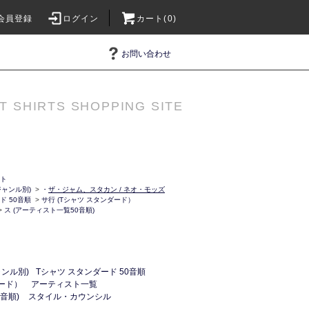
会員登録
ログイン
カート(0)
お問い合わせ
T SHIRTS SHOPPING SITE
ット
ャンル別)
>
・
ザ・ジャム、スタカン / ネオ・モッズ
ド 50音順
>
サ行 (Tシャツ スタンダード）
>
ス (アーティスト一覧50音順)
ンル別)
Tシャツ スタンダード 50音順
ダード）
アーティスト一覧
音順)
スタイル・カウンシル