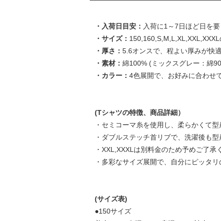
・入荷日目安：
入荷に1～7日ほど日を
・サイズ：
150,160,S,M,L,XL,XXL
・厚さ：
5.6オンスで、程よい厚みが快
・素材：
綿100% (ミックスグレー：綿9
・カラー：
4色展開で、お好みに合わせ
(Tシャツの特徴、商品詳細）
・セミコーマ糸を使用し、柔らかくて型
・ダブルステッチ首リブで、洗濯後も型
・XXL,XXXLは別料金のため予めご了承く
・多彩なサイズ展開で、自分にピッタリ
(サイズ表)
●150サイズ