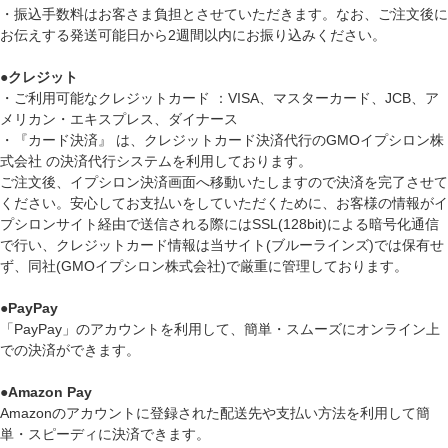
・振込手数料はお客さま負担とさせていただきます。なお、ご注文後に
お伝えする発送可能日から2週間以内にお振り込みください。
●
クレジット
・ご利用可能なクレジットカード ：VISA、マスターカード、JCB、ア
メリカン・エキスプレス、ダイナース
・『カード決済』 は、クレジットカード決済代行のGMOイプシロン株
式会社 の決済代行システムを利用しております。
ご注文後、イプシロン決済画面へ移動いたしますので決済を完了させて
ください。安心してお支払いをしていただくために、お客様の情報がイ
プシロンサイト経由で送信される際にはSSL(128bit)による暗号化通信
で行い、クレジットカード情報は当サイト(ブルーラインズ)では保有せ
ず、同社(GMOイプシロン株式会社)で厳重に管理しております。
●
PayPay
「PayPay」のアカウントを利用して、簡単・スムーズにオンライン上
での決済ができます。
●
Amazon Pay
Amazonのアカウントに登録された配送先や支払い方法を利用して簡
単・スピーディに決済できます。