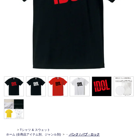
>
Tシャツ & スウェット
ホーム
(全商品アイテム別、ジャンル別)
>
・
パンク / パブ・ロック