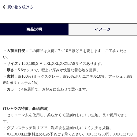
買い物を続ける
商品説明
イメージ
・入荷日目安：
この商品は入荷に7～10日ほど日を要します。ご了承くださ
い。
・サイズ：
150,160,S,M,L,XL,XXL,XXXLの8サイズあります。
・厚さ：
5.6オンスで、程よい厚みが快適な着心地を提供。
・素材：
綿100% (ミックスグレー：綿90%,ポリエステル10%、アッシュ：綿9
8%,ポリエステル2%）
・カラー：
4色展開で、お好みに合わせて選べます。
(Tシャツの特徴、商品詳細）
・セミコーマ糸を使用し、柔らかくて型崩れしにくい生地。長く愛用できま
す。
・ダブルステッチ首リブで、洗濯後も型崩れしにくく丈夫さ抜群。
・XXL,XXXLは別料金のため予めご了承ください。XXLは+250円、XXXLは+50