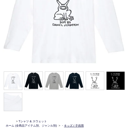
>
Tシャツ & スウェット
ホーム
(全商品アイテム別、ジャンル別)
>
・
キッズ / 子供用