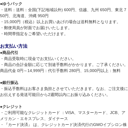
●
ゆうパック
・送料：送料：全国(下記地域以外) 600円、信越、九州 650円、東北 7
50円、北海道、沖縄 950円
・15,000円（税込）以上お買いあげの場合は送料無料となります。
・郵便局員が対面でお届けいたします。
・時間帯指定をご希望いただけます。
お支払い方法
●
商品代引
・商品受取時に現金でお支払いください。
・商品の合計金額に応じて別途手数料がかかります。ご了承ください。
商品代金 0円～14,999円：代引手数料 280円、15,000円以上：無料
●
銀行振込
・振込手数料はお客さま負担とさせていただきます。なお、ご注文後に
お伝えする発送可能日から2週間以内にお振り込みください。
●
クレジット
・ご利用可能なクレジットカード ：VISA、マスターカード、JCB、ア
メリカン・エキスプレス、ダイナース
・『カード決済』 は、クレジットカード決済代行のGMOイプシロン株