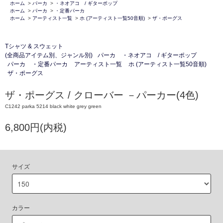
ホーム
>
パーカ
>
・ネオアコ / ギターポップ
ホーム
>
パーカ
>
・定番パーカ
ホーム
>
アーティスト一覧
>
ホ (アーティスト一覧50音順)
>
ザ・ポーグス
Tシャツ & スウェット
(全商品アイテム別、ジャンル別)
パーカ
・ネオアコ / ギターポップ
パーカ
・定番パーカ
アーティスト一覧
ホ (アーティスト一覧50音順)
ザ・ポーグス
ザ・ポーグス / クローバー －パーカー(4色)
C1242 parka 5214 black white grey green
6,800円(内税)
サイズ
カラー