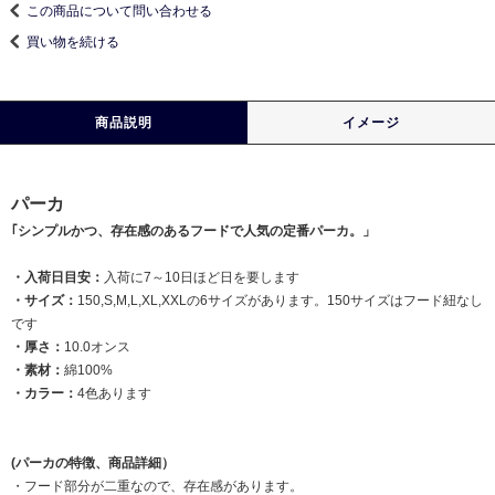
この商品について問い合わせる
買い物を続ける
商品説明
イメージ
パーカ
｢シンプルかつ、存在感のあるフードで人気の定番パーカ。」
・入荷日目安：
入荷に7～10日ほど日を要します
・サイズ：
150,S,M,L,XL,XXLの6サイズがあります。150サイズはフード紐なし
です
・厚さ：
10.0オンス
・素材：
綿100%
・カラー：
4色あります
(パーカの特徴、商品詳細）
・フード部分が二重なので、存在感があります。