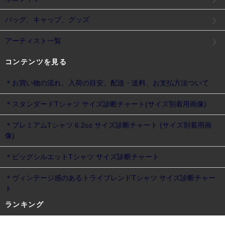
バッグ、キャップ、グッズ
アーティスト一覧
コンテンツを見る
＊お買い物の流れ、入荷の目安、配送・送料、お支払方法ついて
＊スタンダードTシャツ サイズ診断チャート(サイズ別着用画像)
＊プレミアムTシャツ 6.2oz サイズ診断チャート (サイズ別着用画
像)
＊ビッグシルエットTシャツ サイズ診断チャート
＊ヴィンテージ感のあるトライブレンドTシャツ サイズ診断チャー
ト
ランキング