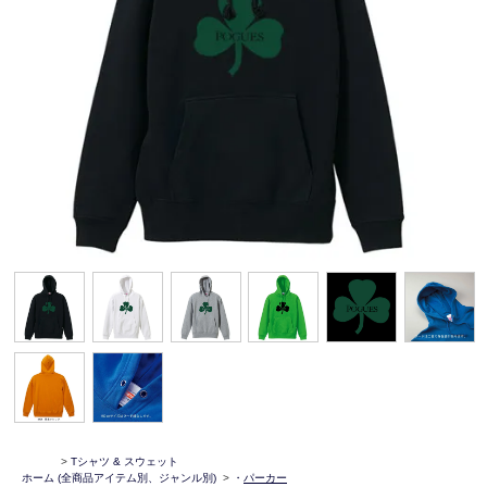
>
Tシャツ & スウェット
ホーム
(全商品アイテム別、ジャンル別)
>
・
パーカー