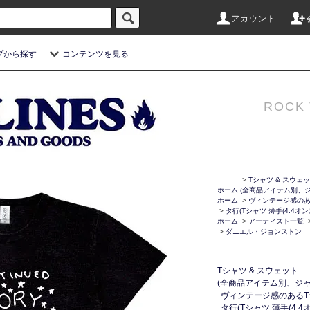
アカウント
プから探す
コンテンツを見る
ROCK 
>
Tシャツ & スウェ
ホーム
(全商品アイテム別、ジ
ホーム
>
ヴィンテージ感のある
>
タ行(Tシャツ 薄手(4.4オ
ホーム
>
アーティスト一覧
>
ダニエル・ジョンストン
Tシャツ & スウェット
(全商品アイテム別、ジャ
ヴィンテージ感のあるTシ
タ行(Tシャツ 薄手(4.