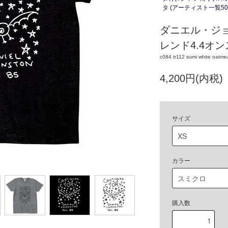
タ (アーティスト一覧50
ダニエル・ジョン
レンド4.4オンス
c084 tr112 sumi white oatme
4,200円(内税)
サイズ
カラー
購入数