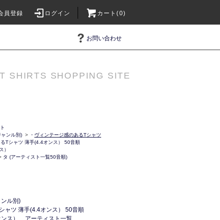
会員登録
ログイン
カート(0)
お問い合わせ
T SHIRTS SHOPPING SITE
ット
ャンル別)
>
・
ヴィンテージ感のあるTシャツ
Tシャツ 薄手(4.4オンス） 50音順
ンス）
>
タ (アーティスト一覧50音順)
ンル別)
ャツ 薄手(4.4オンス） 50音順
4オンス）
アーティスト一覧