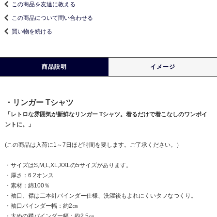
この商品を友達に教える
この商品について問い合わせる
買い物を続ける
商品説明
イメージ
・リンガー Tシャツ
「レトロな雰囲気が新鮮なリンガー Tシャツ。着るだけで着こなしのワンポイ
ントに。」
(この商品は入荷に1～7日ほど時間を要します。ご了承ください。）
・サイズはS,M,L,XL,XXLの5サイズがあります。
・厚さ：6.2オンス
・素材：綿100％
・袖口、襟は二本針バインダー仕様、洗濯後もよれにくいタフなつくり。
・袖口バインダー幅：約2㎝
・太めの襟バインダー幅：約2.5㎝