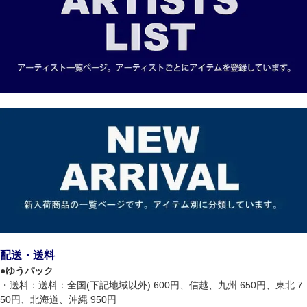
配送・送料
●
ゆうパック
・送料：送料：全国(下記地域以外) 600円、信越、九州 650円、東北 7
50円、北海道、沖縄 950円