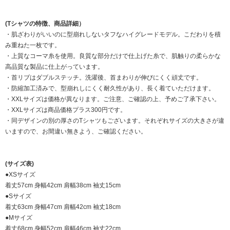
(Tシャツの特徴、商品詳細）
・肌ざわりがいいのに型崩れしないタフなハイグレードモデル。こだわりを積
み重ねた一枚です。
・上質なコーマ糸を使用。良質な部分だけで仕上げた糸で、肌触りの柔らかな
高品質な製品に仕上がっています。
・首リブはダブルステッチ。洗濯後、首まわりが伸びにくく頑丈です。
・防縮加工済みで、型崩れしにくく耐久性があり、長く着ていただけます。
・XXLサイズは価格が異なります。ご注意、ご確認の上、予めご了承下さい。
・XXLサイズは商品価格プラス300円です。
・同デザインの別の厚さのTシャツもございます。それぞれサイズの大きさが違
いますので、お間違い無きよう、ご確認ください。
(サイズ表)
●XSサイズ
着丈57cm 身幅42cm 肩幅38cm 袖丈15cm
●Sサイズ
着丈63cm 身幅47cm 肩幅42cm 袖丈18cm
●Mサイズ
着丈68cm 身幅52cm 肩幅46cm 袖丈22cm