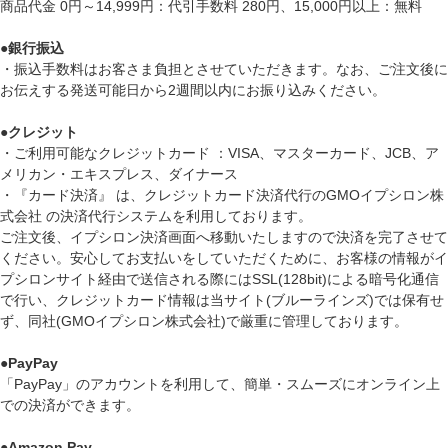
商品代金 0円～14,999円：代引手数料 280円、15,000円以上：無料
●
銀行振込
・振込手数料はお客さま負担とさせていただきます。なお、ご注文後に
お伝えする発送可能日から2週間以内にお振り込みください。
●
クレジット
・ご利用可能なクレジットカード ：VISA、マスターカード、JCB、ア
メリカン・エキスプレス、ダイナース
・『カード決済』 は、クレジットカード決済代行のGMOイプシロン株
式会社 の決済代行システムを利用しております。
ご注文後、イプシロン決済画面へ移動いたしますので決済を完了させて
ください。安心してお支払いをしていただくために、お客様の情報がイ
プシロンサイト経由で送信される際にはSSL(128bit)による暗号化通信
で行い、クレジットカード情報は当サイト(ブルーラインズ)では保有せ
ず、同社(GMOイプシロン株式会社)で厳重に管理しております。
●
PayPay
「PayPay」のアカウントを利用して、簡単・スムーズにオンライン上
での決済ができます。
●
Amazon Pay