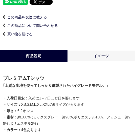
この商品を友達に教える
この商品について問い合わせる
買い物を続ける
商品説明
イメージ
プレミアムTシャツ
｢上質な生地を使ってしっかり縫製されたハイグレードモデル。」
・入荷日目安：
入荷に1～7日ほど日を要します
・サイズ：
XS,S,M,L,XL,XXLの6サイズがあります
・厚さ：
6.2オンス
・素材：
綿100% (ミックスグレー：綿90%,ポリエステル10%、アッシュ：綿9
8%,ポリエステル2%）
・カラー：
4色あります