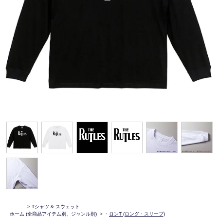
>
Tシャツ & スウェット
ホーム
(全商品アイテム別、ジャンル別)
>
・
ロンT (ロング・スリーブ)