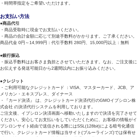
・時間帯指定をご希望いただけます。
お支払い方法
●
商品代引
・商品受取時に現金でお支払いください。
・商品の合計金額に応じて別途手数料がかかります。ご了承ください。
商品代金 0円～14,999円：代引手数料 280円、15,000円以上：無料
●
銀行振込
・振込手数料はお客さま負担とさせていただきます。なお、ご注文後に
お伝えする発送可能日から2週間以内にお振り込みください。
●
クレジット
・ご利用可能なクレジットカード ：VISA、マスターカード、JCB、ア
メリカン・エキスプレス、ダイナース
・『カード決済』 は、クレジットカード決済代行のGMOイプシロン株
式会社 の決済代行システムを利用しております。
ご注文後、イプシロン決済画面へ移動いたしますので決済を完了させて
ください。安心してお支払いをしていただくために、お客様の情報がイ
プシロンサイト経由で送信される際にはSSL(128bit)による暗号化通信
で行い、クレジットカード情報は当サイト(ブルーラインズ)では保有せ