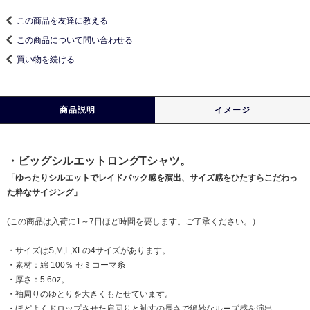
この商品を友達に教える
この商品について問い合わせる
買い物を続ける
商品説明
イメージ
・ビッグシルエットロングTシャツ。
「ゆったりシルエットでレイドバック感を演出、サイズ感をひたすらこだわっ
た粋なサイジング」
(この商品は入荷に1～7日ほど時間を要します。ご了承ください。）
・サイズはS,M,L,XLの4サイズがあります。
・素材：綿 100％ セミコーマ糸
・厚さ：5.6oz。
・袖周りのゆとりを大きくもたせています。
・ほどよくドロップさせた肩回りと袖丈の長さで絶妙なルーズ感を演出