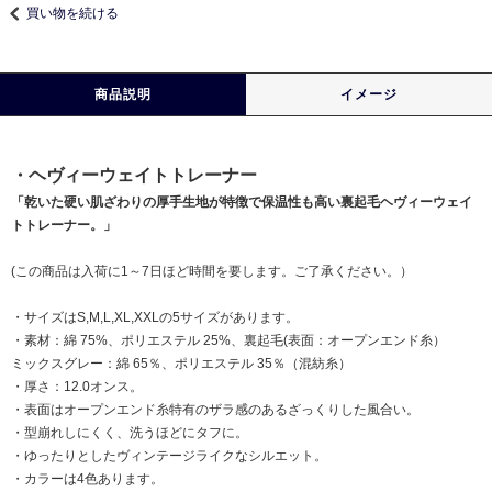
買い物を続ける
商品説明
イメージ
・ヘヴィーウェイトトレーナー
「乾いた硬い肌ざわりの厚手生地が特徴で保温性も高い裏起毛ヘヴィーウェイ
トトレーナー。」
(この商品は入荷に1～7日ほど時間を要します。ご了承ください。）
・サイズはS,M,L,XL,XXLの5サイズがあります。
・素材：綿 75%、ポリエステル 25%、裏起毛(表面：オープンエンド糸）
ミックスグレー：綿 65％、ポリエステル 35％（混紡糸）
・厚さ：12.0オンス。
・表面はオープンエンド糸特有のザラ感のあるざっくりした風合い。
・型崩れしにくく、洗うほどにタフに。
・ゆったりとしたヴィンテージライクなシルエット。
・カラーは4色あります。