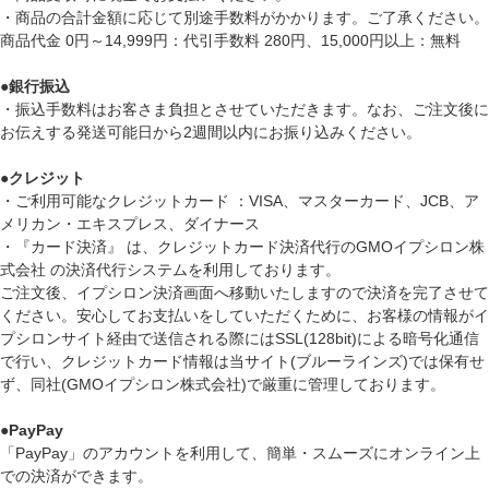
・商品の合計金額に応じて別途手数料がかかります。ご了承ください。
商品代金 0円～14,999円：代引手数料 280円、15,000円以上：無料
●
銀行振込
・振込手数料はお客さま負担とさせていただきます。なお、ご注文後に
お伝えする発送可能日から2週間以内にお振り込みください。
●
クレジット
・ご利用可能なクレジットカード ：VISA、マスターカード、JCB、ア
メリカン・エキスプレス、ダイナース
・『カード決済』 は、クレジットカード決済代行のGMOイプシロン株
式会社 の決済代行システムを利用しております。
ご注文後、イプシロン決済画面へ移動いたしますので決済を完了させて
ください。安心してお支払いをしていただくために、お客様の情報がイ
プシロンサイト経由で送信される際にはSSL(128bit)による暗号化通信
で行い、クレジットカード情報は当サイト(ブルーラインズ)では保有せ
ず、同社(GMOイプシロン株式会社)で厳重に管理しております。
●
PayPay
「PayPay」のアカウントを利用して、簡単・スムーズにオンライン上
での決済ができます。