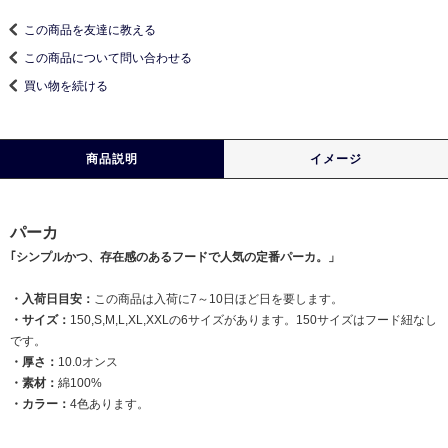
この商品を友達に教える
この商品について問い合わせる
買い物を続ける
商品説明
イメージ
パーカ
｢シンプルかつ、存在感のあるフードで人気の定番パーカ。」
・入荷日目安：
この商品は入荷に7～10日ほど日を要します。
・サイズ：
150,S,M,L,XL,XXLの6サイズがあります。150サイズはフード紐なし
です。
・厚さ：
10.0オンス
・素材：
綿100%
・カラー：
4色あります。