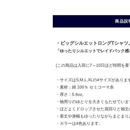
商品説
・ビッグシルエットロングTシャツ
「ゆったりシルエットでレイドバック感
(この商品は入荷に7～10日ほど時間を
・サイズはS,M,L,XLの4サイズがありま
・素材：綿 100％ セミコーマ糸
・厚さ：5.6oz。
・袖周りのゆとりを大きくもたせていま
・ほどよくドロップさせた肩回りと袖丈
・着丈や身幅もゆったりながらまとまり
・カラーは4色あります。