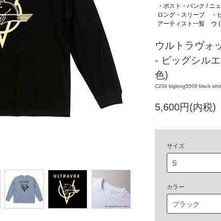
・ポスト・パンク / ニ
ロング・スリーブ
・
アーティスト一覧
ウ 
ウルトラヴォッ
- ビッグシルエッ
色)
C234 biglong5509 black whit
5,600円(内税)
サイズ
カラー