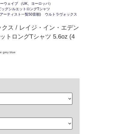
ューウェイブ （UK、ヨーロッパ）
ビッグシルエットロングTシャツ
(アーティスト一覧50音順)
ウルトラヴォックス
クス / レイジ・イン・エデン
トロングTシャツ 5.6oz (4
e grey blue