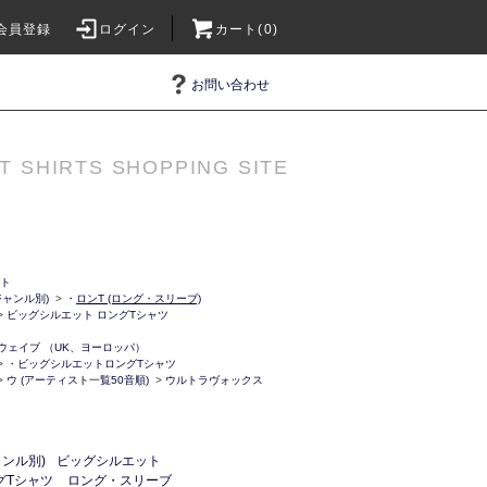
会員登録
ログイン
カート(0)
お問い合わせ
T SHIRTS SHOPPING SITE
ット
ャンル別)
>
・
ロンT (ロング・スリーブ)
>
ビッグシルエット ロングTシャツ
ーウェイブ （UK、ヨーロッパ）
>
・ビッグシルエットロングTシャツ
>
ウ (アーティスト一覧50音順)
>
ウルトラヴォックス
ンル別)
ビッグシルエット
グTシャツ
ロング・スリーブ