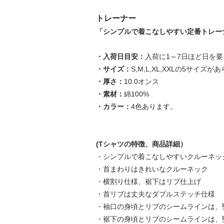
トレーナー
「シンプルで着こなしやすい定番トレー
・入荷日目安：
入荷に1～7日ほど日を
・サイズ：
S,M,L,XL,XXLの5サイズが
・厚さ：
10.0オンス
・素材：
綿100%
・カラー：
4色あります。
(Tシャツの特徴、商品詳細）
・シンプルで着こなしやすいクルーネッ
・首まわりはきれいなクルーネック
・横割り仕様、裾下はリブ仕上げ
・首リブは丈夫なダブルステッチ仕様
・袖口の身頃とリブのシームラインは、
・裾下の身頃とリブのシームラインは、