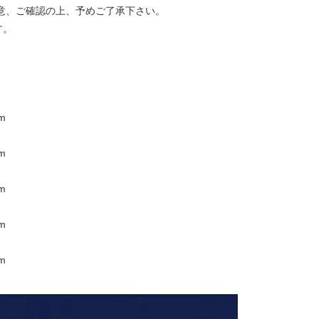
注意、ご確認の上、予めご了承下さい。
す。
m
m
m
m
m