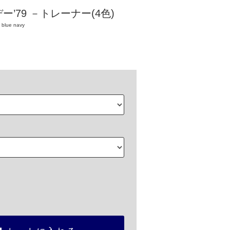
’79 －トレーナー(4色)
 blue navy