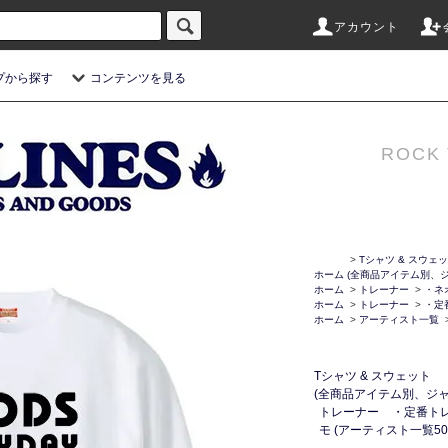
アカウント
プから探す
コンテンツを見る
ROCK 
>
Tシャツ & スウェ
ホーム
(全商品アイテム別、ジ
ホーム
>
トレーナー
>
・ネ
ホーム
>
トレーナー
>
・定
ホーム
>
アーティスト一覧
Tシャツ & スウェット
(全商品アイテム別、ジャ
トレーナー
・定番ト
モ (アーティスト一覧50