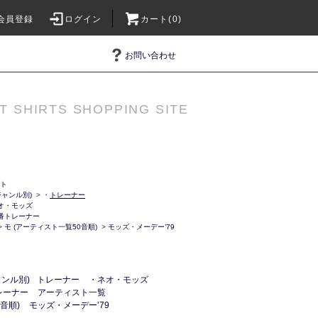
会員登録
ログイン
カート(0)
お問い合わせ
T SHIRTS SHOPPING SITE
ット
ャンル別)
>
・
トレーナー
オ・モッズ
番トレーナー
>
モ (アーティスト一覧50音順)
>
モッズ・メーデー’79
ンル別)
トレーナー
・ネオ・モッズ
レーナー
アーティスト一覧
音順)
モッズ・メーデー’79