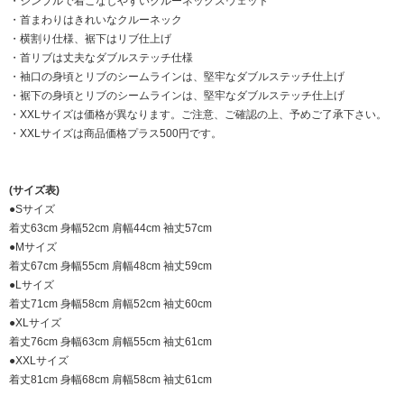
・シンプルで着こなしやすいクルーネックスウェット
・首まわりはきれいなクルーネック
・横割り仕様、裾下はリブ仕上げ
・首リブは丈夫なダブルステッチ仕様
・袖口の身頃とリブのシームラインは、堅牢なダブルステッチ仕上げ
・裾下の身頃とリブのシームラインは、堅牢なダブルステッチ仕上げ
・XXLサイズは価格が異なります。ご注意、ご確認の上、予めご了承下さい。
・XXLサイズは商品価格プラス500円です。
(サイズ表)
●Sサイズ
着丈63cm 身幅52cm 肩幅44cm 袖丈57cm
●Mサイズ
着丈67cm 身幅55cm 肩幅48cm 袖丈59cm
●Lサイズ
着丈71cm 身幅58cm 肩幅52cm 袖丈60cm
●XLサイズ
着丈76cm 身幅63cm 肩幅55cm 袖丈61cm
●XXLサイズ
着丈81cm 身幅68cm 肩幅58cm 袖丈61cm