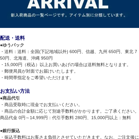
配送・送料
●
ゆうパック
・送料：送料：全国(下記地域以外) 600円、信越、九州 650円、東北 7
50円、北海道、沖縄 950円
・15,000円（税込）以上お買いあげの場合は送料無料となります。
・郵便局員が対面でお届けいたします。
・時間帯指定をご希望いただけます。
お支払い方法
●
商品代引
・商品受取時に現金でお支払いください。
・商品の合計金額に応じて別途手数料がかかります。ご了承ください。
商品代金 0円～14,999円：代引手数料 280円、15,000円以上：無料
●
銀行振込
・振込手数料はお客さま負担とさせていただきます。なお、ご注文後に