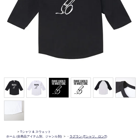
>
Tシャツ & スウェット
ホーム
(全商品アイテム別、ジャンル別)
>
・
ラグラン (Tシャツ、ロンT)