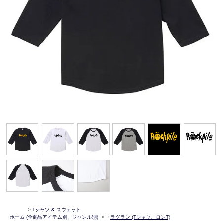
>
Tシャツ & スウェット
ホーム
(全商品アイテム別、ジャンル別)
>
・
ラグラン (Tシャツ、ロンT)