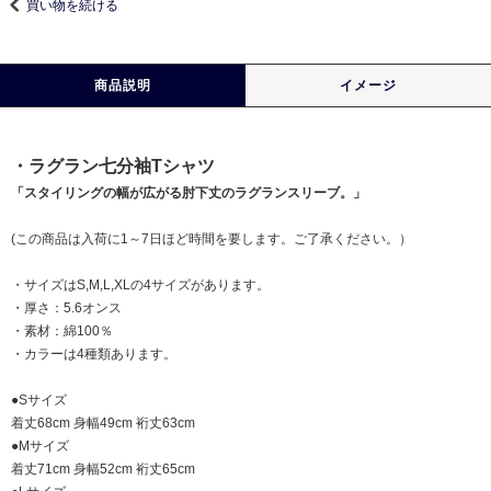
買い物を続ける
商品説明
イメージ
・ラグラン七分袖Tシャツ
「スタイリングの幅が広がる肘下丈のラグランスリーブ。」
(この商品は入荷に1～7日ほど時間を要します。ご了承ください。）
・サイズはS,M,L,XLの4サイズがあります。
・厚さ：5.6オンス
・素材：綿100％
・カラーは4種類あります。
●Sサイズ
着丈68cm 身幅49cm 裄丈63cm
●Mサイズ
着丈71cm 身幅52cm 裄丈65cm