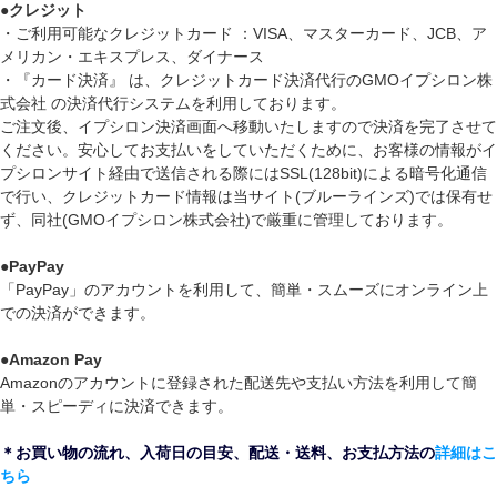
●
クレジット
・ご利用可能なクレジットカード ：VISA、マスターカード、JCB、ア
メリカン・エキスプレス、ダイナース
・『カード決済』 は、クレジットカード決済代行のGMOイプシロン株
式会社 の決済代行システムを利用しております。
ご注文後、イプシロン決済画面へ移動いたしますので決済を完了させて
ください。安心してお支払いをしていただくために、お客様の情報がイ
プシロンサイト経由で送信される際にはSSL(128bit)による暗号化通信
で行い、クレジットカード情報は当サイト(ブルーラインズ)では保有せ
ず、同社(GMOイプシロン株式会社)で厳重に管理しております。
●
PayPay
「PayPay」のアカウントを利用して、簡単・スムーズにオンライン上
での決済ができます。
●
Amazon Pay
Amazonのアカウントに登録された配送先や支払い方法を利用して簡
単・スピーディに決済できます。
＊お買い物の流れ、入荷日の目安、配送・送料、お支払方法の
詳細はこ
ちら