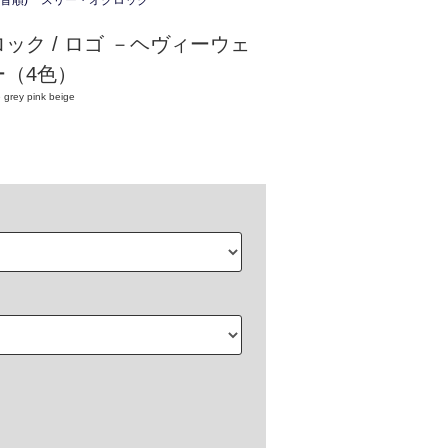
音順)
スリー・オクロック
ック / ロゴ －ヘヴィーウェ
ー（4色）
 grey pink beige