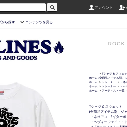
アカウント
プから探す
コンテンツを見る
ROCK 
>
Tシャツ & スウェ
ホーム
(全商品アイテム別、ジ
ホーム
>
トレーナー
>
・ネ
ホーム
>
トレーナー
>
・ヘ
ホーム
>
アーティスト一覧
Tシャツ & スウェット
(全商品アイテム別、ジャ
・ネオアコ / ギターポ
・ヘヴィーウェイト・