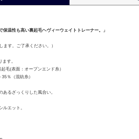
で保温性も高い裏起毛ヘヴィーウェイトトレーナー。」
要します。ご了承ください。）
あります。
、裏起毛(表面：オープンエンド糸）
 35％（混紡糸）
のあるざっくりした風合い。
シルエット。
m