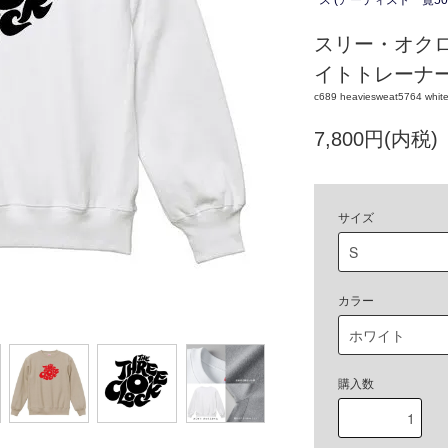
ス (アーティスト一覧50
スリー・オクロ
イトトレーナ
c689 heaviesweat5764 white
7,800円(内税)
サイズ
カラー
購入数