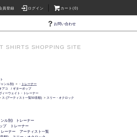
会員登録
ログイン
カート(0)
お問い合わせ
T SHIRTS SHOPPING SITE
ット
ャンル別)
>
・
トレーナー
オアコ / ギターポップ
ヴィーウェイト・トレーナー
>
ス (アーティスト一覧50音順)
>
スリー・オクロック
ンル別)
トレーナー
ップ
トレーナー
トレーナー
アーティスト一覧