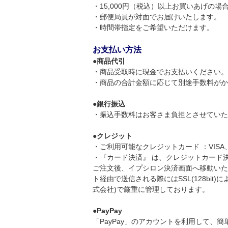
・15,000円（税込）以上お買いあげの
・郵便局員が対面でお届けいたします。
・時間帯指定をご希望いただけます。
お支払い方法
●
商品代引
・商品受取時に現金でお支払いください。
・商品の合計金額に応じて別途手数料がかかり
●
銀行振込
・振込手数料はお客さま負担とさせていた
●
クレジット
・ご利用可能なクレジットカード ：VIS
・『カード決済』 は、クレジットカード
ご注文後、イプシロン決済画面へ移動いた
ト経由で送信される際にはSSL(128bi
式会社)で厳重に管理しております。
●
PayPay
「PayPay」のアカウントを利用して、