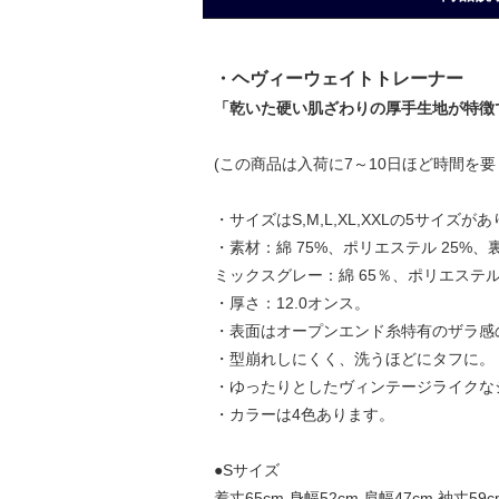
・ヘヴィーウェイトトレーナー
「乾いた硬い肌ざわりの厚手生地が特徴
(この商品は入荷に7～10日ほど時間を
・サイズはS,M,L,XL,XXLの5サイズが
・素材：綿 75%、ポリエステル 25%
ミックスグレー：綿 65％、ポリエステル
・厚さ：12.0オンス。
・表面はオープンエンド糸特有のザラ感
・型崩れしにくく、洗うほどにタフに。
・ゆったりとしたヴィンテージライクな
・カラーは4色あります。
●Sサイズ
着丈65cm 身幅52cm 肩幅47cm 袖丈59c