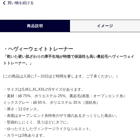
買い物を続ける
商品説明
イメージ
・ヘヴィーウェイトトレーナー
「乾いた硬い肌ざわりの厚手生地が特徴で保温性も高い裏起毛ヘヴィーウェイ
トトレーナー。」
(この商品は入荷に7～10日ほど時間を要します。ご了承ください。）
・サイズはS,M,L,XL,XXLの5サイズがあります。
・素材：綿 75%、ポリエステル 25%、裏起毛(表面：オープンエンド糸）
ミックスグレー：綿 65％、ポリエステル 35％（混紡糸）
・厚さ：12.0オンス。
・表面はオープンエンド糸特有のザラ感のあるざっくりした風合い。
・型崩れしにくく、洗うほどにタフに。
・ゆったりとしたヴィンテージライクなシルエット。
・カラーは3色あります。