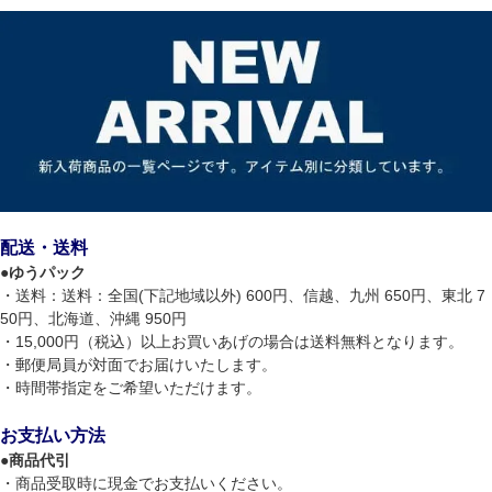
配送・送料
●
ゆうパック
・送料：送料：全国(下記地域以外) 600円、信越、九州 650円、東北 7
50円、北海道、沖縄 950円
・15,000円（税込）以上お買いあげの場合は送料無料となります。
・郵便局員が対面でお届けいたします。
・時間帯指定をご希望いただけます。
お支払い方法
●
商品代引
・商品受取時に現金でお支払いください。