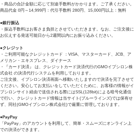
・商品の合計金額に応じて別途手数料がかかります。ご了承ください。
商品代金 0円～14,999円：代引手数料 280円、15,000円以上：無料
●
銀行振込
・振込手数料はお客さま負担とさせていただきます。なお、ご注文後に
お伝えする発送可能日から2週間以内にお振り込みください。
●
クレジット
・ご利用可能なクレジットカード ：VISA、マスターカード、JCB、ア
メリカン・エキスプレス、ダイナース
・『カード決済』 は、クレジットカード決済代行のGMOイプシロン株
式会社 の決済代行システムを利用しております。
ご注文後、イプシロン決済画面へ移動いたしますので決済を完了させて
ください。安心してお支払いをしていただくために、お客様の情報がイ
プシロンサイト経由で送信される際にはSSL(128bit)による暗号化通信
で行い、クレジットカード情報は当サイト(ブルーラインズ)では保有せ
ず、同社(GMOイプシロン株式会社)で厳重に管理しております。
●
PayPay
「PayPay」のアカウントを利用して、簡単・スムーズにオンライン上
での決済ができます。