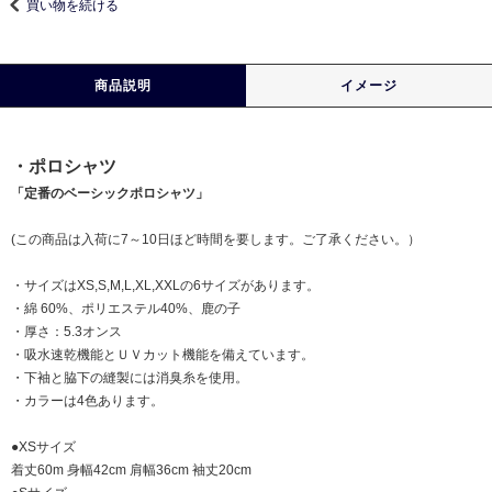
買い物を続ける
商品説明
イメージ
・ポロシャツ
「定番のベーシックポロシャツ」
(この商品は入荷に7～10日ほど時間を要します。ご了承ください。）
・サイズはXS,S,M,L,XL,XXLの6サイズがあります。
・綿 60%、ポリエステル40%、鹿の子
・厚さ：5.3オンス
・吸水速乾機能とＵＶカット機能を備えています。
・下袖と脇下の縫製には消臭糸を使用。
・カラーは4色あります。
●XSサイズ
着丈60m 身幅42cm 肩幅36cm 袖丈20cm