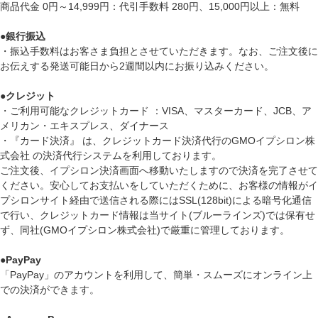
商品代金 0円～14,999円：代引手数料 280円、15,000円以上：無料
●
銀行振込
・振込手数料はお客さま負担とさせていただきます。なお、ご注文後に
お伝えする発送可能日から2週間以内にお振り込みください。
●
クレジット
・ご利用可能なクレジットカード ：VISA、マスターカード、JCB、ア
メリカン・エキスプレス、ダイナース
・『カード決済』 は、クレジットカード決済代行のGMOイプシロン株
式会社 の決済代行システムを利用しております。
ご注文後、イプシロン決済画面へ移動いたしますので決済を完了させて
ください。安心してお支払いをしていただくために、お客様の情報がイ
プシロンサイト経由で送信される際にはSSL(128bit)による暗号化通信
で行い、クレジットカード情報は当サイト(ブルーラインズ)では保有せ
ず、同社(GMOイプシロン株式会社)で厳重に管理しております。
●
PayPay
「PayPay」のアカウントを利用して、簡単・スムーズにオンライン上
での決済ができます。