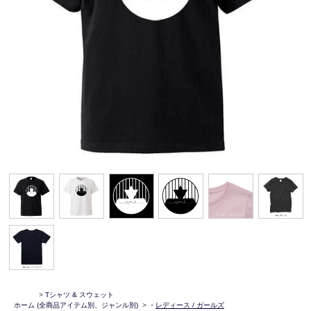
>
Tシャツ & スウェット
ホーム
(全商品アイテム別、ジャンル別)
>
・
レディース / ガールズ