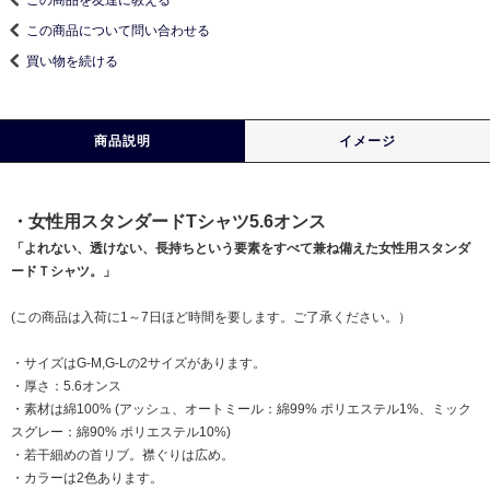
この商品について問い合わせる
買い物を続ける
商品説明
イメージ
・女性用スタンダードTシャツ5.6オンス
「よれない、透けない、長持ちという要素をすべて兼ね備えた女性用スタンダ
ードＴシャツ。」
(この商品は入荷に1～7日ほど時間を要します。ご了承ください。）
・サイズはG-M,G-Lの2サイズがあります。
・厚さ：5.6オンス
・素材は綿100% (アッシュ、オートミール：綿99% ポリエステル1%、ミック
スグレー：綿90% ポリエステル10%)
・若干細めの首リブ。襟ぐりは広め。
・カラーは2色あります。