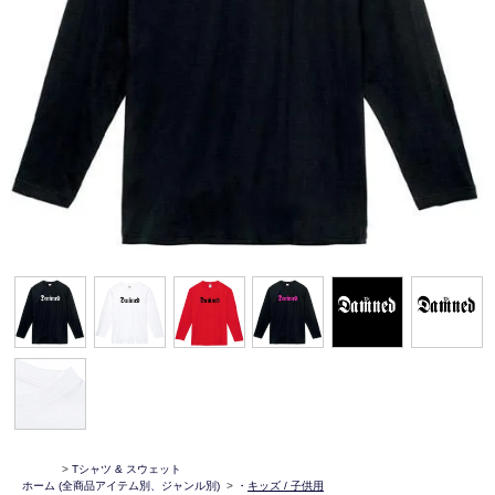
>
Tシャツ & スウェット
ホーム
(全商品アイテム別、ジャンル別)
>
・
キッズ / 子供用