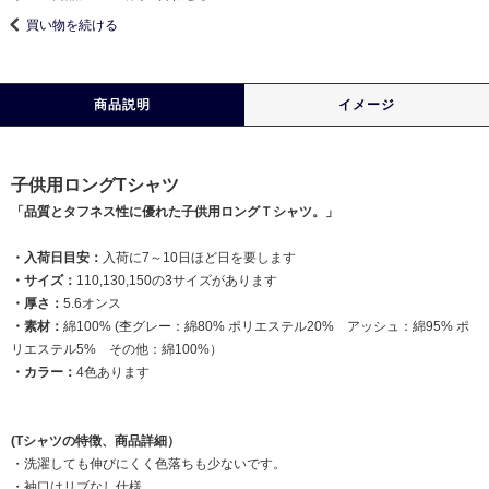
買い物を続ける
商品説明
イメージ
子供用ロングTシャツ
「品質とタフネス性に優れた子供用ロングＴシャツ。」
・入荷日目安：
入荷に7～10日ほど日を要します
・サイズ：
110,130,150の3サイズがあります
・厚さ：
5.6オンス
・素材：
綿100% (杢グレー：綿80% ポリエステル20% アッシュ：綿95% ポ
リエステル5% その他：綿100%）
・カラー：
4色あります
(Tシャツの特徴、商品詳細）
・洗濯しても伸びにくく色落ちも少ないです。
・袖口はリブなし仕様。