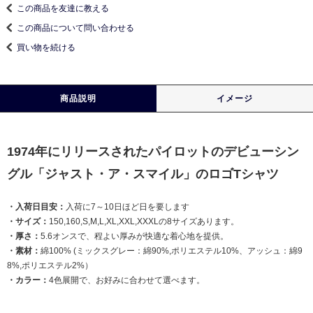
この商品を友達に教える
この商品について問い合わせる
買い物を続ける
商品説明
イメージ
1974年にリリースされたパイロットのデビューシン
グル「ジャスト・ア・スマイル」のロゴTシャツ
・入荷日目安：
入荷に7～10日ほど日を要します
・サイズ：
150,160,S,M,L,XL,XXL,XXXLの8サイズあります。
・厚さ：
5.6オンスで、程よい厚みが快適な着心地を提供。
・素材：
綿100% (ミックスグレー：綿90%,ポリエステル10%、アッシュ：綿9
8%,ポリエステル2%）
・カラー：
4色展開で、お好みに合わせて選べます。