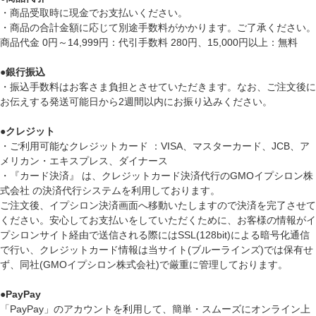
・商品受取時に現金でお支払いください。
・商品の合計金額に応じて別途手数料がかかります。ご了承ください。
商品代金 0円～14,999円：代引手数料 280円、15,000円以上：無料
●
銀行振込
・振込手数料はお客さま負担とさせていただきます。なお、ご注文後に
お伝えする発送可能日から2週間以内にお振り込みください。
●
クレジット
・ご利用可能なクレジットカード ：VISA、マスターカード、JCB、ア
メリカン・エキスプレス、ダイナース
・『カード決済』 は、クレジットカード決済代行のGMOイプシロン株
式会社 の決済代行システムを利用しております。
ご注文後、イプシロン決済画面へ移動いたしますので決済を完了させて
ください。安心してお支払いをしていただくために、お客様の情報がイ
プシロンサイト経由で送信される際にはSSL(128bit)による暗号化通信
で行い、クレジットカード情報は当サイト(ブルーラインズ)では保有せ
ず、同社(GMOイプシロン株式会社)で厳重に管理しております。
●
PayPay
「PayPay」のアカウントを利用して、簡単・スムーズにオンライン上