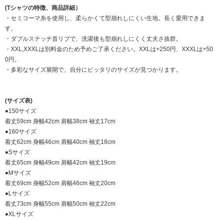
(Tシャツの特徴、商品詳細）
・セミコーマ糸を使用し、柔らかくて型崩れしにくい生地。長く愛用できま
す。
・ダブルステッチ首リブで、洗濯後も型崩れしにくく丈夫さ抜群。
・XXL,XXXLは別料金のため予めご了承ください。XXLは+250円、XXXLは+50
0円。
・多彩なサイズ展開で、自分にピッタリのサイズが見つかります。
(サイズ表)
●150サイズ
着丈59cm 身幅42cm 肩幅38cm 袖丈17cm
●160サイズ
着丈62cm 身幅46cm 肩幅40cm 袖丈18cm
●Sサイズ
着丈65cm 身幅49cm 肩幅42cm 袖丈19cm
●Mサイズ
着丈69cm 身幅52cm 肩幅46cm 袖丈20cm
●Lサイズ
着丈73cm 身幅55cm 肩幅50cm 袖丈22cm
●XLサイズ